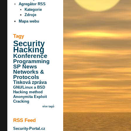
Agregátor RSS
Kategorie
Zdroje
Mapa webu
Tagy
Security
Hacking
Konference
Programming
SP News
Networks &
Protocols
Tisková zpráva
GNU/Linux a BSD
Hacking method
Anonymita
Exploit
Cracking
více tagů
RSS Feed
Security-Portal.cz