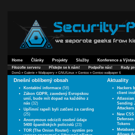
Home
Články
Projekty
Služby
Konference a Výsta
Filozofie serveru
Přidejte se k nám!
Podpořte nás!
Rady pr
Domů
»
Galerie
»
Wallpapery
»
GNU/Linux
»
Gentoo
» Gentoo wallpaper 6
Dnešní oblíbený obsah
Aktuality
Kontaktní informace
(58)
Hackers b
client in
Zákon GDPR, zavedený Evropskou
unií, bude mít dopad na každého z
Atlassian
nás
(32)
Sending J
Attackers
Upřímní rapeři byli zatčeni za carding
(25)
New CSS 
Defenses 
Anonymous odcizili osobní údaje
Tokens
5400 španělských policistů
(23)
Metabase 
TOR (The Onion Router) - systém pro
Allows A