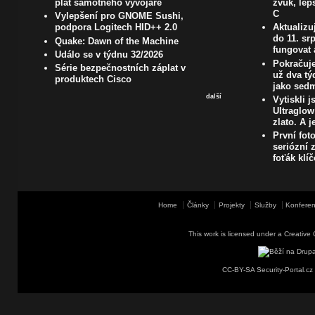
plat samotného vývojáře
zvuk, lep
C
Vylepšení pro GNOME Sushi,
podpora Logitech HID++ 2.0
Aktualizu
do 11. s
Quake: Dawn of the Machine
fungovat 
Událo se v týdnu 32/2026
Pokračuje
Série bezpečnostních záplat v
už dva t
produktech Cisco
jako sedm
další
Vytiskli 
Ultraglow
zlato. A j
První fot
seriózní z
foťák klí
Home
Články
Projekty
Služby
Konferen
This work is licensed under a
Creative 
CC-BY-SA Security-Portal.cz 