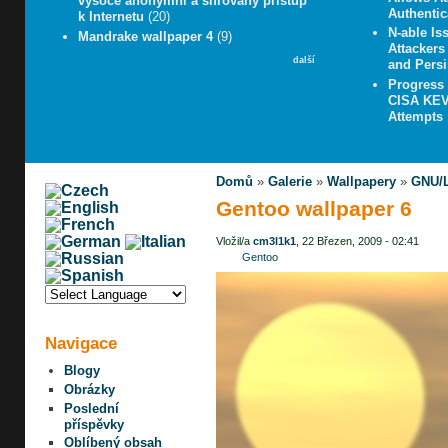
vysoce anonymní a šifrovaný přístup
Authentic
k Internetu
(20)
N-able Iss
Mandrake wallpaper 4
(9)
Attacker
další
and Persi
Progress
CISA KEV 
Attempts
Domů
»
Galerie
»
Wallpapery
»
GNU/L
Gentoo wallpaper 6
Vložil/a
cm3l1k1
, 22 Březen, 2009 - 02:41
Gentoo
Navigace
Blogy
Obrázky
Poslední
příspěvky
Oblíbený obsah