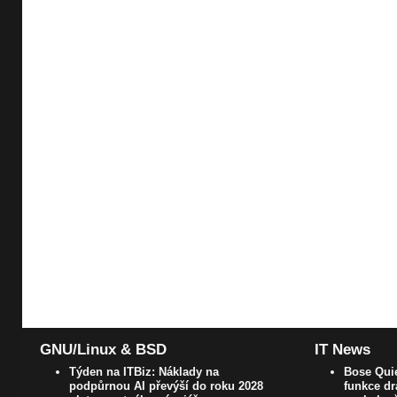
GNU/Linux & BSD
IT News
Týden na ITBiz: Náklady na
Bose Quie
podpůrnou AI převýší do roku 2028
funkce dr