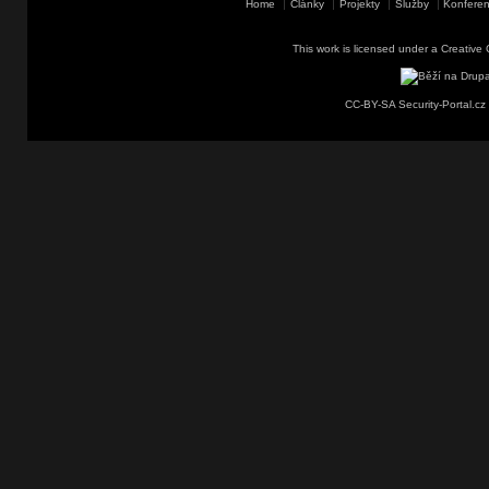
Home
Články
Projekty
Služby
Konferen
This work is licensed under a
Creative 
CC-BY-SA Security-Portal.cz 