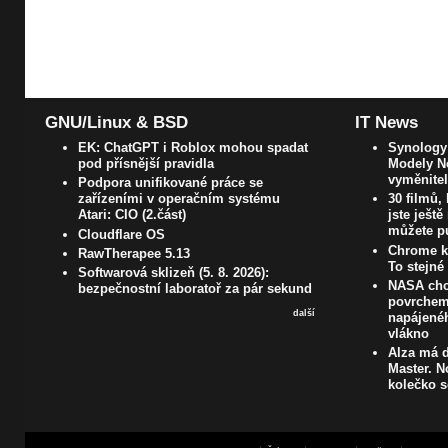
GNU/Linux & BSD
IT News
EK: ChatGPT i Roblox mohou spadat
Synology
pod přísnější pravidla
Modely N
vyměnite
Podpora unifikované práce se
zařízeními v operačním systému
30 filmů,
Atari: CIO (2.část)
jste ještě
můžete pu
Cloudflare OS
Chrome k
RawTherapee 5.13
To stejné
Softwarová sklizeň (5. 8. 2026):
NASA chc
bezpečnostní laboratoř za pár sekund
povrchem
další
napájenéh
vlákno
Alza má d
Master. N
kolečko s