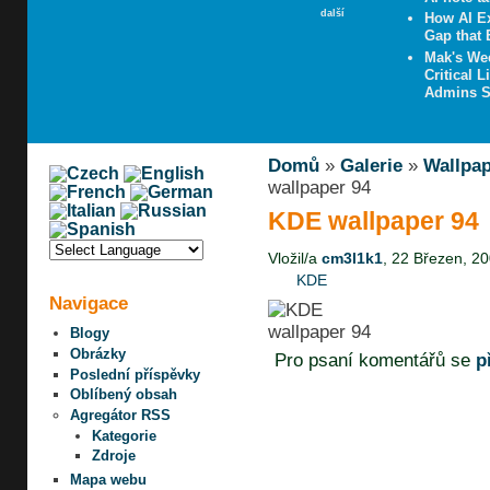
další
How AI E
Gap that 
Mak's We
Critical 
Admins 
Domů
»
Galerie
»
Wallpa
wallpaper 94
KDE wallpaper 94
Vložil/a
cm3l1k1
, 22 Březen, 20
KDE
Navigace
Blogy
Obrázky
Pro psaní komentářů se
p
Poslední příspěvky
Oblíbený obsah
Agregátor RSS
Kategorie
Zdroje
Mapa webu