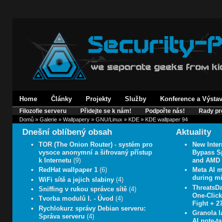
Home
Články
Projekty
Služby
Konference a Výsta
Filozofie serveru
Přidejte se k nám!
Podpořte nás!
Rady pr
Domů
»
Galerie
»
Wallpapery
»
GNU/Linux
»
KDE
» KDE wallpaper 94
Dnešní oblíbený obsah
Aktuality
TOR (The Onion Router) - systém pro
New Inter
vysoce anonymní a šifrovaný přístup
Bypass Sp
k Internetu
(9)
and AMD
RedHat wallpaper 1
(6)
Meta AI 
during mi
WiFi sítě a jejich slabiny
(4)
ThreatsD
Sniffing v rukou správce sítě
(4)
One-Click
Tvorba modulů I. - Úvod
(4)
Fight + 2
Rychlokurz správy Debian serveru:
Granola l
Správa serveru
(4)
AI note-t