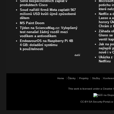
Série bezpečnostních záplat v
Microsoft
produktech Cisco
potichu i
které nel
Soud nařídil firmě Meta zaplatit 567
milionů USD kvůli újmě způsobené
Netflix a
dětem
Lasso a a
horory Úk
MS Paint Doom
Chrám z k
Týden na ScienceMag.cz: Vylepšený
Záhada ob
test nenašel žádný rozdíl mezi
Glenn se 
vodíkem a antivodíkem
ventil ka
EndeavourOS na Raspberry Pi 4B
Jak na poč
4 GB: doladění systému
nejlepší 
k použitelnosti
nově i v
další
Ukázka z 
Netflixu
Home
Články
Projekty
Služby
Konferen
This work is licensed under a
Creative 
CC-BY-SA Security-Portal.cz 