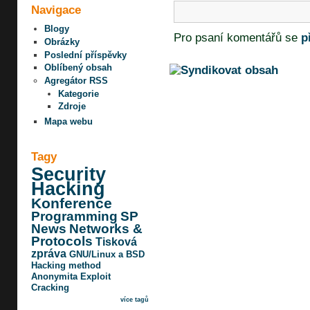
Navigace
Blogy
Pro psaní komentářů se
p
Obrázky
Poslední příspěvky
Oblíbený obsah
Agregátor RSS
Kategorie
Zdroje
Mapa webu
Tagy
Security
Hacking
Konference
Programming
SP
News
Networks &
Protocols
Tisková
zpráva
GNU/Linux a BSD
Hacking method
Anonymita
Exploit
Cracking
více tagů