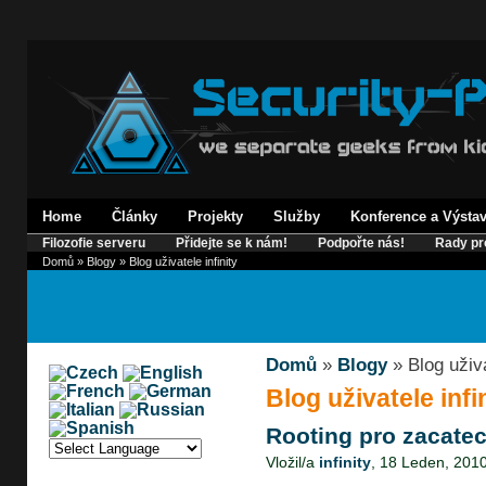
Home
Články
Projekty
Služby
Konference a Výsta
Filozofie serveru
Přidejte se k nám!
Podpořte nás!
Rady pr
Domů
»
Blogy
» Blog uživatele infinity
Domů
»
Blogy
» Blog uživa
Blog uživatele infi
Rooting pro zacate
Vložil/a
infinity
, 18 Leden, 2010