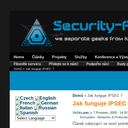
Home
Články
Projekty
Služby
Konference a Výst
Filozofie serveru
Přidejte se k nám!
Podpořte nás!
Rady p
Domů
» Jak funguje IPSEC ?
Domů
» Jak funguje IPSEC ?
Jak funguje IPSEC
Vložil/a
pan_r
, 7 Prosinec, 2005 - 14:32
Encryption
Networks & Protocols
Článek zabývající se teorií prot