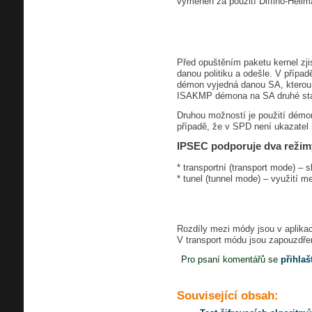
vyměněn za použití Diffiho-Hell
Před opuštěním paketu kernel zji
danou politiku a odešle. V příp
démon vyjedná danou SA, kterou ul
ISAKMP démona na SA druhé stan
Druhou možností je použití démo
případě, že v SPD není ukazatel
IPSEC podporuje dva režim
* transportní (transport mode) – s
* tunel (tunnel mode) – využití
Rozdíly mezi módy jsou v aplikac
V transport módu jsou zapouzdřen
Pro psaní komentářů se
přihlaš
Související obsah: