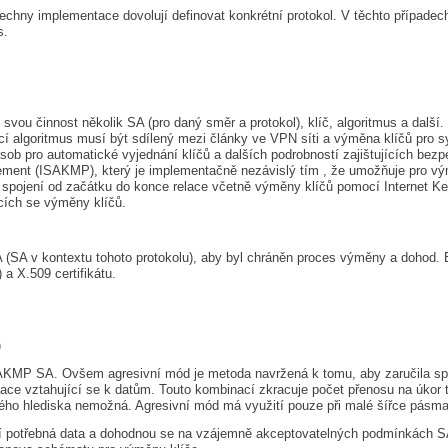
šechny implementace dovolují definovat konkrétní protokol. V těchto případe
s.
svou činnost několik SA (pro daný směr a protokol), klíč, algoritmus a další
í algoritmus musí být sdílený mezi články ve VPN síti a výměna klíčů pro sym
sob pro automatické vyjednání klíčů a dalších podrobností zajištujících bezp
ment (ISAKMP), který je implementačně nezávislý tím , že umožňuje pro vým
ojení od začátku do konce relace včetně výměny klíčů pomocí Internet Key
cích se výměny klíčů.
(SA v kontextu tohoto protokolu), aby byl chráněn proces výměny a dohod. B
a X.509 certifikátu.
)
AKMP SA. Ovšem agresivní mód je metoda navržená k tomu, aby zaručila spo
mace vztahující se k datům. Touto kombinací zkracuje počet přenosu na úkor
ického hlediska nemožná. Agresivní mód má využití pouze při malé šířce pásma
ní potřebná data a dohodnou se na vzájemně akceptovatelných podmínkách SA.