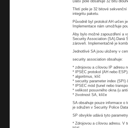
Další pole obsahuje 32 bitů dlouh
Třetí pole je 32 bitové sekvenční
integritu paketu.
Původně byl protokol AH určen jen
Implementace nám umožňuje použ
Aby bylo možné zapouzdření a vyb
Security Association (SA).Daná S
zároveň. Implementačně je kombin
Jednotlivé SA jsou uloženy v cen
security association obsahuje:
* zdrojovou a cílovou IP adresu 
* IPSEC protokol (AH nebo ESP
* algoritmus, klíč
* security parameter index (SPI) 
* IPSEC mód (tunel nebo transpor
* velikost posuvného okna (u anti
* životnost SA, klíče
SA obsahuje pouze informace o tom
je sdružen v Security Police Dat
SP obvykle udává tyto parametry
* Zdrojovou a cílovou adresu. V 
lišit!