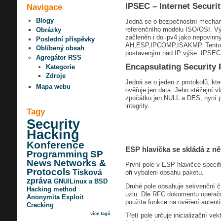
IPSEC – Internet Securit
Navigace
Blogy
Jedná se o bezpečnostní mechanizm
referenčního modelu ISO/OSI. Výz
Obrázky
začleněn i do ipv4 jako nepovinn
Poslední příspěvky
AH,ESP,IPCOMP,ISAKMP. Tento mec
Oblíbený obsah
postaveným nad IP výše. IPSEC p
Agregátor RSS
Encapsulating Security 
Kategorie
Zdroje
Jedná se o jeden z protokolů, kt
Mapa webu
ověřuje jen data. Jeho stěžejní 
zpočátku jen NULL a DES, nyní po
integrity.
Tagy
Security
Hacking
Konference
ESP hlavička se skládá z něk
Programming
SP
News
Networks &
První pole v ESP hlavičce specifi
Protocols
Tisková
při vybaleni obsahu paketu.
zpráva
GNU/Linux a BSD
Druhé pole obsahuje sekvenční čí
Hacking method
uzlu. Dle RFC dokumentu operační
Anonymita
Exploit
použita funkce na ověření autentič
Cracking
více tagů
Třetí pole určuje inicializační ve