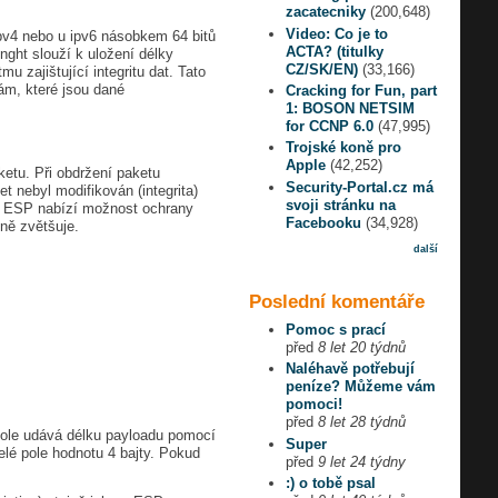
zacatecniky
(200,648)
Video: Co je to
ipv4 nebo u ipv6 násobkem 64 bitů
ACTA? (titulky
nght slouží k uložení délky
CZ/SK/EN)
(33,166)
 zajištující integritu dat. Tato
ám, které jsou dané
Cracking for Fun, part
1: BOSON NETSIM
for CCNP 6.0
(47,995)
Trojské koně pro
Apple
(42,252)
ketu. Při obdržení paketu
Security-Portal.cz má
 nebyl modifikován (integrita)
svoji stránku na
ko ESP nabízí možnost ochrany
Facebooku
(34,928)
ně zvětšuje.
další
Poslední komentáře
Pomoc s prací
před
8 let 20 týdnů
Naléhavě potřebují
peníze? Můžeme vám
pomoci!
před
8 let 28 týdnů
 pole udává délku payloadu pomocí
Super
elé pole hodnotu 4 bajty. Pokud
před
9 let 24 týdny
:) o tobě psal