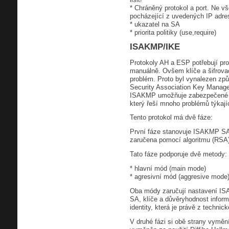
* Chráněný protokol a port. Ne v
pocházející z uvedených IP adre
* ukazatel na SA
* priorita politiky (use,require)
ISAKMP/IKE
Protokoly AH a ESP potřebují pro 
manuálně. Ovšem klíče a šifrovac
problém. Proto byl vynalezen způ
Security Association Key Manage
ISAKMP umožňuje zabezpečené sp
který řeší mnoho problémů týkají
Tento protokol má dvě fáze:
První fáze stanovuje ISAKMP SA 
zaručena pomocí algoritmu (RSA) 
Tato fáze podporuje dvě metody:
* hlavní mód (main mode)
* agresivní mód (aggresive mode
Oba módy zaručují nastavení IS
SA, klíče a důvěryhodnost infor
identity, která je právě z techn
V druhé fázi si obě strany vymě