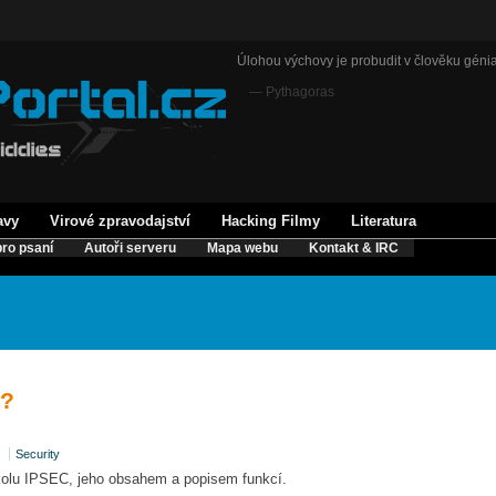
Úlohou výchovy je probudit v člověku génia
— Pythagoras
avy
Virové zpravodajství
Hacking Filmy
Literatura
ro psaní
Autoři serveru
Mapa webu
Kontakt & IRC
 ?
Security
okolu IPSEC, jeho obsahem a popisem funkcí.