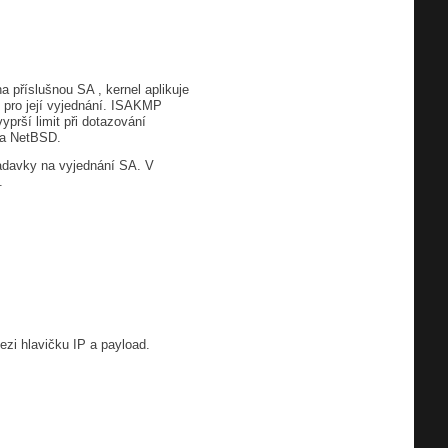
 příslušnou SA , kernel aplikuje
 pro její vyjednání. ISAKMP
prší limit při dotazování
 a NetBSD.
žadavky na vyjednání SA. V
.
zi hlavičku IP a payload.