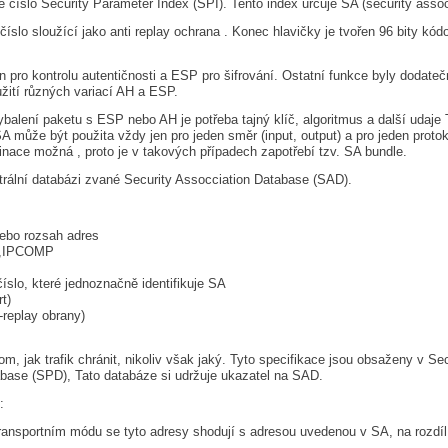
é číslo Security Parameter Index (SPI). Tento index určuje SA (security assoc
 číslo sloužící jako anti replay ochrana . Konec hlavičky je tvořen 96 bity k
 pro kontrolu autentičnosti a ESP pro šifrování. Ostatní funkce byly dodatečn
ití různých variací AH a ESP.
alení paketu s ESP nebo AH je potřeba tajný klíč, algoritmus a další udaje 
A může být použita vždy jen pro jeden směr (input, output) a pro jeden proto
ace možná , proto je v takových případech zapotřebí tzv. SA bundle.
trální databázi zvané Security Assocciation Database (SAD).
nebo rozsah adres
),IPCOMP
číslo, které jednoznačně identifikuje SA
t)
-replay obrany)
, jak trafik chránit, nikoliv však jaký. Tyto specifikace jsou obsaženy v Sec
abase (SPD), Tato databáze si udržuje ukazatel na SAD.
:
transportním módu se tyto adresy shodují s adresou uvedenou v SA, na rozdí