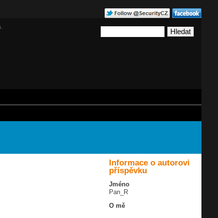
.
Informace o autorovi
příspěvku
Jméno
Pan_R
O mě