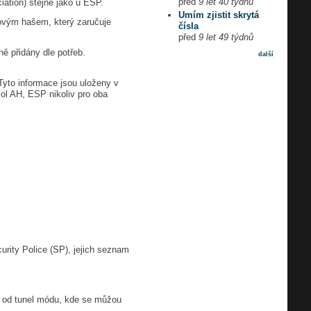
před
9 let 40 týdnů
iation) stejně jako u ESP.
Umím zjistit skrytá
ódovým hašem, který zaručuje
čísla
před
9 let 49 týdnů
ě přidány dle potřeb.
další
Tyto informace jsou uloženy v
kol AH, ESP nikoliv pro oba
urity Police (SP), jejich seznam
l od tunel módu, kde se můžou