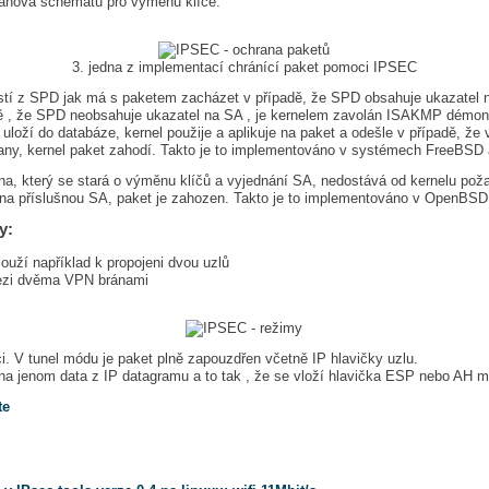
manova schématu pro výměnu klíče.
3. jedna z implementací chránící paket pomoci IPSEC
stí z SPD jak má s paketem zacházet v případě, že SPD obsahuje ukazatel na
adě , že SPD neobsahuje ukazatel na SA , je kernelem zavolán ISAKMP démon
oží do databáze, kernel použije a aplikuje na paket a odešle v případě, že vy
y, kernel paket zahodí. Takto je to implementováno v systémech FreeBSD
na, který se stará o výměnu klíčů a vyjednání SA, nedostává od kernelu po
 na příslušnou SA, paket je zahozen. Takto je to implementováno v OpenBSD
y:
louží například k propojeni dvou uzlů
 mezi dvěma VPN bránami
i. V tunel módu je paket plně zapouzdřen včetně IP hlavičky uzlu.
a jenom data z IP datagramu a to tak , že se vloží hlavička ESP nebo AH me
te