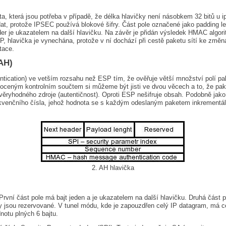
ta, která jsou potřeba v případě, že délka hlavičky není násobkem 32 bitů u 
dat, protože IPSEC používá blokové šifry. Část pole označené jako padding le
r je ukazatelem na další hlavičku. Na závěr je přidán výsledek HMAC algoritmu
P, hlavička je vynechána, protože v ní dochází při cestě paketu sítí ke změn
tace.
AH)
ntication) ve vetším rozsahu než ESP tím, že ověřuje větší množství polí pa
ceným kontrolním součtem si můžeme být jisti ve dvou věcech a to, že paket
důvěryhodného zdroje (autentičnost). Oproti ESP nešifruje obsah. Podobně ja
ekvenčního čísla, jehož hodnota se s každým odeslaným paketem inkrementál
2. AH hlavička
 První část pole má bajt jeden a je ukazatelem na další hlavičku. Druhá část
ty jsou rezervované. V tunel módu, kde je zapouzdřen celý IP datagram, má c
notu plných 6 bajtu.