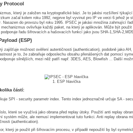
y Protocol
us, který je založen na kryptografické bázi. Je to jakési rozšíření týkající 
kum začal kolem roku 1992, nejprve byl vyvinut pro IP ve verzi 6 jehož je s
ý. Nasazen do provozu byl roku 1995. IPSEC je jakási množina zahrnující řadu
hanizmus ovlivňuje každý paket, na který je aplikován. Může být použit 
odporuje řadu šifrovacích a hašovacích funkcí jako jsou SHA-1,SHA-2,MD5,
Payload (ESP)
erý zajišťuje možnost ověření autentičnosti (authentication), podobně jako A
vlastnost je to, že zabraňuje odposlechu obsahu přenášených dat pomocí symet
dporuje silnějších, mezi něž patří např. 3DES, AES, Blowfish ... Další možno
1. ESP hlavička
olika částí:
kuje SPI - security parametr index. Tento index jednoznačně určuje SA - secur
slo, které se využívá jako obrana před replay útoky. Použití anti replay obr
 systém může, ale nemusí implementovat tuto funkci. Anti replay obrana můž
nosti (authentication).
ktor, který je použit při šifrovacím procesu, v případě nepoužití by byl symetr