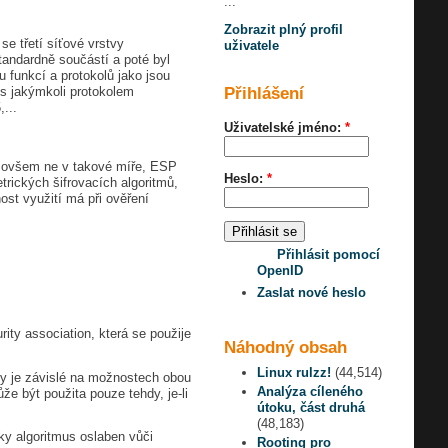
...
Zobrazit plný profil
se třetí síťové vrstvy
uživatele
tandardně součástí a poté byl
 funkcí a protokolů jako jsou
s jakýmkoli protokolem
Přihlášení
...
Uživatelské jméno:
*
H, ovšem ne v takové míře, ESP
Heslo:
*
rických šifrovacích algoritmů,
st využití má při ověření
Přihlásit pomocí
OpenID
Zaslat nové heslo
ity association, která se použije
Náhodný obsah
Linux rulzz!
(44,514)
any je závislé na možnostech obou
Analýza cíleného
e být použita pouze tehdy, je-li
útoku, část druhá
(48,183)
icky algoritmus oslaben vůči
Rooting pro