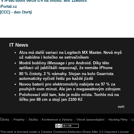
 v IPsec-tools verze 0.4 na linuxu: wifi 11Mbit/s
-Portal.cz
(CCC) - den čtvrtý
IT News
Alza má další variaci na Logitech MX Master. Nová myš
už nabídne i kolečko se setrvačníkem
Modré bubliny iMessage i pro Android. Díky této
aplikaci už jablíčkáři nepoznají, že nemáte iPhone
80 % čistoty, 2 % námahy. Stojan na kolo Gearrista
automaticky vyčistí řetěz po každé jízdě
Novou baterii pro elektromobily nabijete na 97 % za
pouhých osm minut. Ale jen s megawattovým zdrojem
Polohovací stůl tam, kde je málo místa. Tenhle má na
šířku jen 88 cm a stojí jen 2100 Kč
další
Články
Projekty
Služby
Konference a Výstavy
Virové zpravodajství
Hacking Filmy
L
This work is licensed under a
Creative Commons Attribution-Share Alike 3.0 Unported License
.