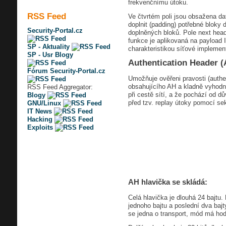
frekvenčnímu útoku.
RSS Feed
Ve čtvrtém poli jsou obsažena da
doplnit (padding) potřebné bloky 
Security-Portal.cz
doplněných bloků. Pole next heade
funkce je aplikovaná na payload I
SP - Aktuality
charakteristikou síťové implemen
SP - Usr Blogy
Authentication Header (
Fórum Security-Portal.cz
Umožňuje ověřeni pravosti (authe
obsahujícího AH a kladně vyhodno
RSS Feed Aggregator:
při cestě sítí, a že pochází od 
Blogy
před tzv. replay útoky pomocí s
GNU/Linux
IT News
Hacking
Exploits
AH hlavička se skládá:
Celá hlavička je dlouhá 24 bajtu.
jednoho bajtu a poslední dva baj
se jedna o transport, mód má hod