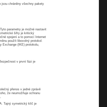
ch jsou chráněny všechny pakety
. Tyto parametry je možné nastavit
etrické šifry je kritický
ečné spojení a to pomocí Internet
ěnu použít libovolný protokol.
 Exchange (IKE) protokolu,
ezpečnost v první fázi je
lečný přenos v jedné zprávě
 toho, že neumožňuje ochranu
.
 Tajný symetrický klíč je