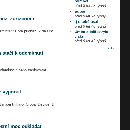
pomoci!
před
8 let 28 týdnů
Super
před
9 let 24 týdny
mezi zařízeními
:) o tobě psal
před
9 let 40 týdnů
emích ** Poté přichází k dalším
Umím zjistit skrytá
čísla
před
9 let 49 týdnů
další
 stačí k odemknutí
odemknout nebo zablokovat
e vypnout
 identifikátor Global Device ID.
nesmí moc odkládat