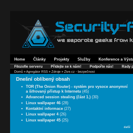
Home
Články
Projekty
Služby
Konference a Výst
Filozofie serveru
Přidejte se k nám!
Podpořte nás!
Rady p
Domů
»
Agregátor RSS
»
Zdroje
» Zive.cz - bezpečnost
Dnešní oblíbený obsah
TOR (The Onion Router) - systém pro vysoce anonymní
a šifrovaný přístup k Internetu
(45)
Advanced session stealing (část 1.)
(30)
Linux wallpaper 46
(28)
Kontaktní informace
(27)
Linux wallpaper 4
(26)
Linux wallpaper 45
(25)
další