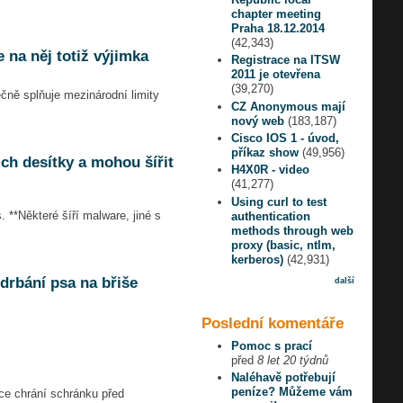
chapter meeting
Praha 18.12.2014
(42,343)
na něj totiž výjimka
Registrace na ITSW
2011 je otevřena
(39,270)
čně splňuje mezinárodní limity
CZ Anonymous mají
nový web
(183,187)
Cisco IOS 1 - úvod,
příkaz show
(49,956)
ch desítky a mohou šířit
H4X0R - video
(41,277)
Using curl to test
. **Některé šíří malware, jiné s
authentication
methods through web
proxy (basic, ntlm,
kerberos)
(42,931)
 drbání psa na břiše
další
Poslední komentáře
Pomoc s prací
před
8 let 20 týdnů
Naléhavě potřebují
peníze? Můžeme vám
nce chrání schránku před