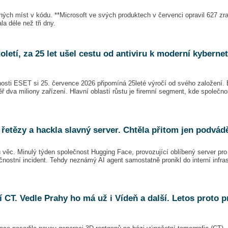
lných míst v kódu. **Microsoft ve svých produktech v červenci opravil 627 zr
a déle než tři dny.
oletí, za 25 let ušel cestu od antiviru k moderní kyberne
sti ESET si 25. července 2026 připomíná 25leté výročí od svého založení.
ř dva miliony zařízení. Hlavní oblastí růstu je firemní segment, kde společno
řetězy a hackla slavný server. Chtěla přitom jen podvád
u věc. Minulý týden společnost Hugging Face, provozující oblíbený server pr
čnostní incident. Tehdy neznámý AI agent samostatně pronikl do interní infras
í CT. Vedle Prahy ho má už i Vídeň a další. Letos proto p