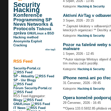
4 Srpen, 2026 - 13:45
Security
Kategorie:
Hacking & Security
Hacking
Konference
Aktivní AirTag v odbave
Programming
SP
3 Srpen, 2026 - 20:15
News
Networks &
** Zapnuté lokátory v odbavených
Protocols
Tisková
leteckých organizací ** Desítky a
zpráva
GNU/Linux a BSD
Kategorie:
Hacking & Security
Hacking method
Anonymita
Exploit
Pozor na falešné weby s
Cracking
malware
více tagů
1 Srpen, 2026 - 12:45
**Autor nástroje Wintoys objevil 
RSS Feed
tím mohou začít později.
Security-Portal.cz
Kategorie:
Hacking & Security
SP - Aktuality
iPhone nemá ani po třech
SP - Usr Blogy
31 Červenec, 2026 - 09:45
Fórum Security-Portal.cz
Kategorie:
Hacking & Security
RSS Feed Aggregator:
Opera konečně podporuje
Blogy
29 Červenec, 2026 - 16:45
GNU/Linux
IT News
**Opera 133.0.5932.85 přidává ve