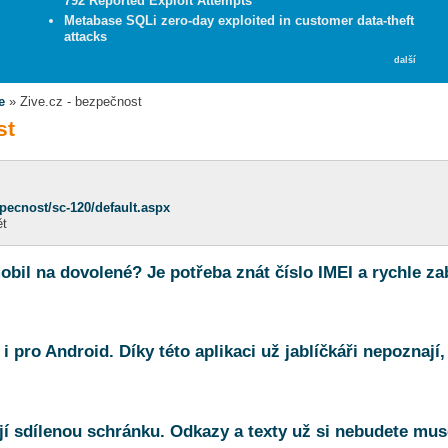
792 Reported Exploit Attempts
Metabase SQLi zero-day exploited in customer data-theft
attacks
další
e
» Zive.cz - bezpečnost
st
pecnost/sc-120/default.aspx
ět
mobil na dovolené? Je potřeba znát číslo IMEI a rychle za
 pro Android. Díky této aplikaci už jablíčkáři nepoznají
í sdílenou schránku. Odkazy a texty už si nebudete mus