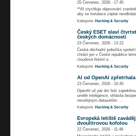
25 Červenec, 2026 - 17:45
**AI zrychluje objevování zranite
aby se instalace záplat neodkládal
Kategorie:
Hacking & Security
Český ESET slaví čtvrtst
českých domácností
23 Červenec, 2026 - 13:22
Česká obchodní pobočka společno
chrání jen v České republice témě
cloudová řešení a ...
Kategorie:
Hacking & Security
AI od OpenAI zpřetrhala 
23 Červenec, 2026 - 10:45
OpenAI už pár dní řeší zapeklito
umělé inteligence, ohlásila bezpe
neveřejným datasetům. ...
Kategorie:
Hacking & Security
Evropská letiště zaváděj
dvoulitrovou kofolou
22 Červenec, 2026 - 11:48