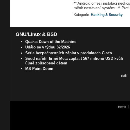
** Android omezí instalaci neofi
měnit nastavení systému ** Proti
Kategorie:
Hacking & Security
GNU/Linux & BSD
Quake: Dawn of the Machine
Událo se v týdnu 32/2026
Série bezpečnostních záplat v produktech Cisco
Soud nařídil firmě Meta zaplatit 567 milionů USD kvůli
újmě způsobené dětem
MS Paint Doom
další
Home