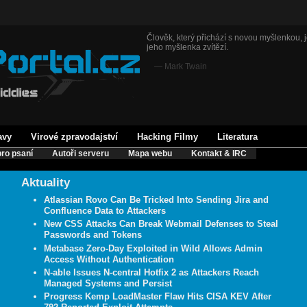
Člověk, který přichází s novou myšlenkou, j
jeho myšlenka zvítězí.
— Mark Twain
avy
Virové zpravodajství
Hacking Filmy
Literatura
ro psaní
Autoři serveru
Mapa webu
Kontakt & IRC
Aktuality
Atlassian Rovo Can Be Tricked Into Sending Jira and
Confluence Data to Attackers
New CSS Attacks Can Break Webmail Defenses to Steal
Passwords and Tokens
Metabase Zero-Day Exploited in Wild Allows Admin
Access Without Authentication
N-able Issues N-central Hotfix 2 as Attackers Reach
Managed Systems and Persist
Progress Kemp LoadMaster Flaw Hits CISA KEV After