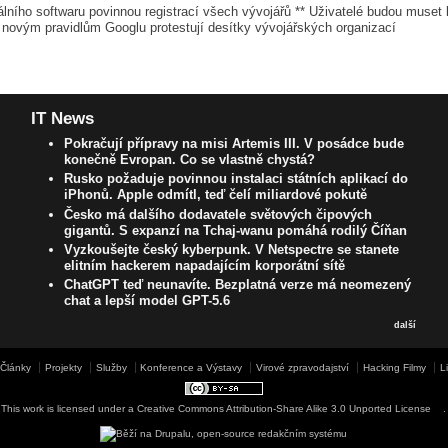
ciálního softwaru povinnou registrací všech vývojářů ** Uživatelé budou muse
 novým pravidlům Googlu protestují desítky vývojářských organizací
IT News
Pokračují přípravy na misi Artemis III. V posádce bude
konečně Evropan. Co se vlastně chystá?
Rusko požaduje povinnou instalaci státních aplikací do
iPhonů. Apple odmítl, teď čelí miliardové pokutě
Česko má dalšího dodavatele světových čipových
gigantů. S expanzí na Tchaj-wanu pomáhá rodilý Číňan
Vyzkoušejte český kyberpunk. V Netspectre se stanete
elitním hackerem napadajícím korporátní sítě
ChatGPT teď neunavíte. Bezplatná verze má neomezený
chat a lepší model GPT-5.6
další
Články
Projekty
Služby
Konference a Výstavy
Virové zpravodajství
Hacking Filmy
L
This work is licensed under a
Creative Commons Attribution-Share Alike 3.0 Unported License
.