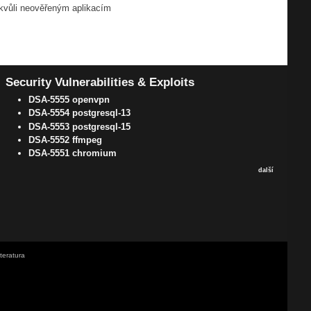
t kvůli neověřeným aplikacím
Security Vulnerabilities & Exploits
DSA-5555 openvpn
DSA-5554 postgresql-13
DSA-5553 postgresql-15
DSA-5552 ffmpeg
DSA-5551 chromium
další
iteratura