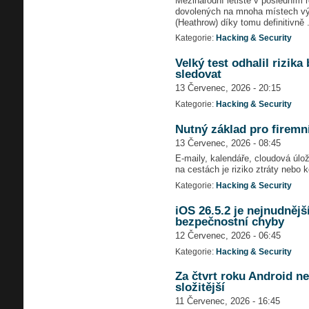
Mezinárodní letiště v posledním 
dovolených na mnoha místech výr
(Heathrow) díky tomu definitivně .
Kategorie:
Hacking & Security
Velký test odhalil rizi
sledovat
13 Červenec, 2026 - 20:15
Kategorie:
Hacking & Security
Nutný základ pro firemní
13 Červenec, 2026 - 08:45
E-maily, kalendáře, cloudová úlo
na cestách je riziko ztráty nebo
Kategorie:
Hacking & Security
iOS 26.5.2 je nejnudnějš
bezpečnostní chyby
12 Červenec, 2026 - 06:45
Kategorie:
Hacking & Security
Za čtvrt roku Android n
složitější
11 Červenec, 2026 - 16:45