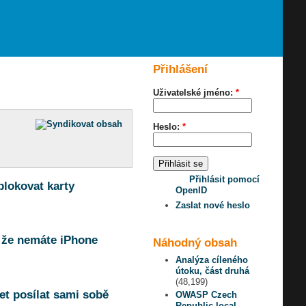
Přihlášení
Uživatelské jméno:
*
Heslo:
*
Přihlásit pomocí
blokovat karty
OpenID
Zaslat nové heslo
, že nemáte iPhone
Náhodný obsah
Analýza cíleného
útoku, část druhá
(48,199)
et posílat sami sobě
OWASP Czech
Republic local