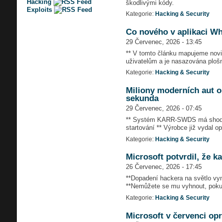
Hacking
škodlivými kódy.
Exploits
Kategorie:
Hacking & Security
Co nového v aplikaci Wh
29 Červenec, 2026 - 13:45
** V tomto článku mapujeme novin
uživatelům a je nasazována ploš
Kategorie:
Hacking & Security
Miliony moderních aut o
sekunda
29 Červenec, 2026 - 07:45
** Systém KARR-SWDS má shodný 
startování ** Výrobce již vydal o
Kategorie:
Hacking & Security
Microsoft potvrdil, že 
26 Červenec, 2026 - 17:45
**Dopadení hackera na světlo vyn
**Nemůžete se mu vyhnout, poku
Kategorie:
Hacking & Security
Microsoft v červenci opr