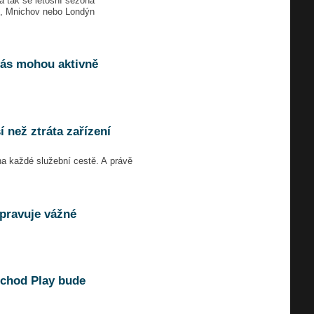
a tak se letošní sezóna
t, Mnichov nebo Londýn
vás mohou aktivně
 než ztráta zařízení
na každé služební cestě. A právě
opravuje vážné
bchod Play bude