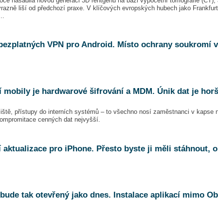
roce nasadila novou generaci 3D rentgenů na bázi výpočetní tomografie (CT), 
azně liší od předchozí praxe. V klíčových evropských hubech jako Frankfur
..
ka bezplatných VPN pro Android. Místo ochrany soukromí 
 mobily je hardwarové šifrování a MDM. Únik dat je horší
žiště, přístupy do interních systémů – to všechno nosí zaměstnanci v kapse 
 kompromitace cenných dat nejvyšší.
í aktualizace pro iPhone. Přesto byste ji měli stáhnout, 
ebude tak otevřený jako dnes. Instalace aplikací mimo O