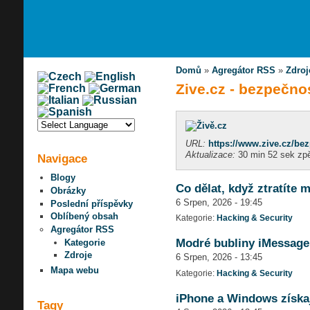
Domů
»
Agregátor RSS
»
Zdroj
Zive.cz - bezpečno
URL:
https://www.zive.cz/bez
Aktualizace:
30 min 52 sek zp
Navigace
Blogy
Co dělat, když ztratíte 
Obrázky
6 Srpen, 2026 - 19:45
Poslední příspěvky
Oblíbený obsah
Kategorie:
Hacking & Security
Agregátor RSS
Modré bubliny iMessage i
Kategorie
Zdroje
6 Srpen, 2026 - 13:45
Mapa webu
Kategorie:
Hacking & Security
iPhone a Windows získaj
Tagy