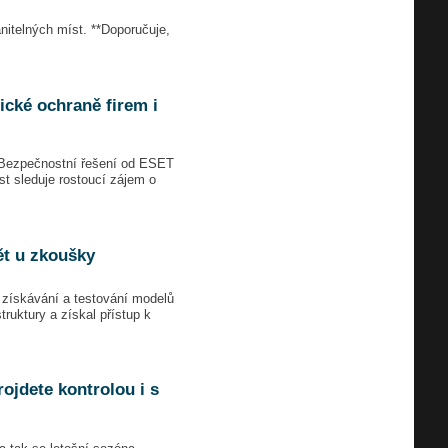
anitelných míst. **Doporučuje,
tické ochraně firem i
 Bezpečnostní řešení od ESET
st sleduje rostoucí zájem o
ět u zkoušky
o získávání a testování modelů
truktury a získal přístup k
rojdete kontrolou i s