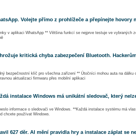
atsApp. Volejte přímo z prohlížeče a přepínejte hovory 
ky v aplikaci WhatsApp ** Většina funkcí se nejprve testuje ve vybraných z
ně
hrožuje kritická chyba zabezpečení Bluetooth. Hackerům
bezpečnostní klíč pro všechna zařízení ** Útočníci mohou auta na dálku 
pravnou aktualizaci firmwaru přes mobilní aplikaci
každá instalace Windows má unikátní sledovač, který nelz
eslo informace o sledovači ve Windows. **Každá instalace systému má vlastní
d chcete používat Windows.
avil 627 děr. AI mění pravidla hry a instalace záplat se 