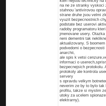
kteri nejsou technicky na
na ne ze stranky vyskoci z
stahnou 'antivirovou opravu
strane druhe jsou velmi z
vyuzit bezpecnostnich chyb
podstate bez userovi aktiv
radoby programatoru kteri
jmenovane usery. Otazka j
neni dementni tak neklikn
aktualizovany. S boomem t
podvedomi o bezpecnosti a
anarchii,
ale spis k vetsi cenzure,
informaci o userech,spris
bezpecnejsich protokolu. 
protokoly ale kontrola use
servery
s opravdu velkym botnetem
neverim ze by to bylo tak 
profitu, takze si myslim 
utoky za ucelem spionaze a
elektrarny).