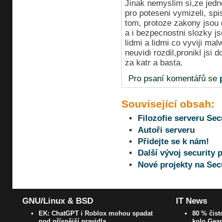
Jinak nemyslim si,ze jednot
pro poteseni vymizeli, spi
tom, protoze zakony jsou 
a i bezpecnostni slozky j
lidmi a lidmi co vyviji mal
neuvidi rozdil,pronikl jsi 
za katr a basta.
Pro psaní komentářů se
Související obsah:
Filozofie serveru Sec
Autoři serveru
Přidejte se k nám!
Další vývoj security 
Nové projekty na Sec
GNU/Linux & BSD
IT News
EK: ChatGPT i Roblox mohou spadat
80 % čist
pod přísnější pravidla
kolo Gear