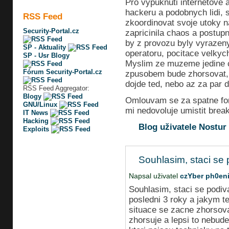
Pro vypuknuti internetove a
hackeru a podobnych lidi, 
RSS Feed
zkoordinovat svoje utoky n
Security-Portal.cz
zapricinila chaos a postupn
by z provozu byly vyrazeny
SP - Aktuality
operatoru, pocitace velkyc
SP - Usr Blogy
Myslim ze muzeme jedine 
Fórum Security-Portal.cz
zpusobem bude zhorsovat, a
dojde ted, nebo az za par de
RSS Feed Aggregator:
Blogy
Omlouvam se za spatne for
GNU/Linux
mi nedovoluje umistit brea
IT News
Hacking
Blog uživatele Nostur
Exploits
Souhlasim, staci se 
Napsal uživatel
czYber ph0en
Souhlasim, staci se podiv
posledni 3 roky a jakym t
situace se zacne zhorsova
zhorsuje a lepsi to nebud