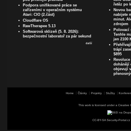
řetěz po 
Podpora unifikované práce se
zařízeními v operačním systému
Novou bat
Atari: CIO (2.část)
nabijete
minut. A
Cloudflare OS
zdrojem
RawTherapee 5.13
Polovací 
Softwarová sklizeň (5. 8. 2026):
Tenhle má
bezpečnostní laboratoř za pár sekund
jen 2100 
další
Přehřívaj
trápí zas
$895
Revoluce
dohánějí 
objevují 
přenosný
Home
Články
Projekty
Služby
Konferen
This work is licensed under a
Creative 
CC-BY-SA Security-Portal.cz 