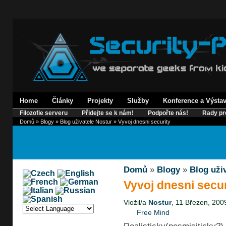
Home
Články
Projekty
Služby
Konference a Výsta
Filozofie serveru
Přidejte se k nám!
Podpořte nás!
Rady pr
Domů
»
Blogy
»
Blog uživatele Nostur
» Vyvoj dnesni security
Domů
»
Blogy
»
Blog uži
Vyvoj dnesni secur
Vložil/a
Nostur
, 11 Březen, 200
Free Mind