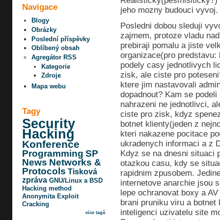
Realisticky(pesmisiticky?)
Navigace
jeho mozny budouci vyvoj.
Blogy
Posledni dobou sleduji vyv
Obrázky
zajmem, protoze vladu nad 
Poslední příspěvky
prebiraji pomalu a jiste vel
Oblíbený obsah
organizace(pro predstavu:
Agregátor RSS
podely casy jednotlivych lid
Kategorie
zisk, ale ciste pro potesen
Zdroje
ktere jim nastavovali admin
Mapa webu
dopadnout? Kam se podeli l
nahrazeni ne jednotlivci, a
Tagy
ciste pro zisk, kdyz spenez
Security
botnet klienty(jeden z nejn
Hacking
kteri nakazene pocitace pou
Konference
ukradenych informaci a z 
Programming
SP
Kdyz se na dnesni situaci 
News
Networks &
otazkou casu, kdy se situa
Protocols
Tisková
rapidnim zpusobem. Jedine 
zpráva
GNU/Linux a BSD
internetove anarchie jsou si
Hacking method
lepe ochranovat boxy a AV s
Anonymita
Exploit
brani pruniku viru a botnet
Cracking
inteligenci uzivatelu site m
více tagů