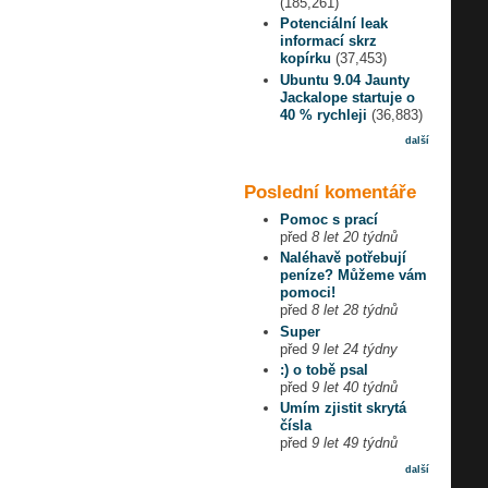
(185,261)
Potenciální leak
informací skrz
kopírku
(37,453)
Ubuntu 9.04 Jaunty
Jackalope startuje o
40 % rychleji
(36,883)
další
Poslední komentáře
Pomoc s prací
před
8 let 20 týdnů
Naléhavě potřebují
peníze? Můžeme vám
pomoci!
před
8 let 28 týdnů
Super
před
9 let 24 týdny
:) o tobě psal
před
9 let 40 týdnů
Umím zjistit skrytá
čísla
před
9 let 49 týdnů
další