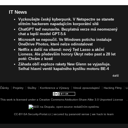
IT News
Vyzkoušejte český kyberpunk. V Netspectre se stanete
elitním hackerem napadajícím korporátní sítě
ChatGPT teď neunavíte. Bezplatná verze má neomezený
chat a lepší model GPT-5.6
Microsoft se nepoučil. Ve Windows potichu instaluje
OneDrive Photos, které nelze odinstalovat
Netflix a další na víkend: nový Ted Lasso a akční
Lioness. Ale především horory Úkryt nebo past a 28 let
poté: Chrám z kostí
Záhada obří exploze rakety New Glenn se vyjasňuje.
Selhal hlavní ventil kapalného kyslíku motoru BE-4
další
Články
Projekty
Služby
Konference a Výstavy
Virové zpravodajství
Hacking Filmy
L
This work is licensed under a
Creative Commons Attribution-Share Alike 3.0 Unported License
.
CC-BY-SA Security-Portal.cz | secured by paranoid sense | we hack to learn