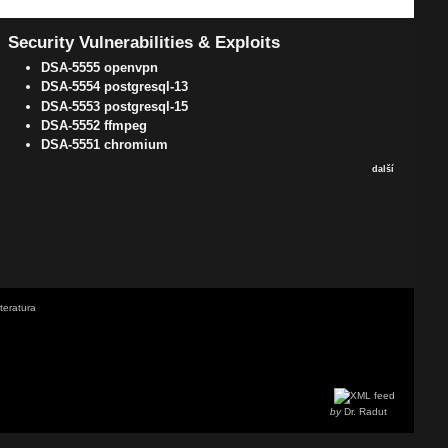
Security Vulnerabilities & Exploits
DSA-5555 openvpn
DSA-5554 postgresql-13
DSA-5553 postgresql-15
DSA-5552 ffmpeg
DSA-5551 chromium
další
iteratura
by
Dr. Radut