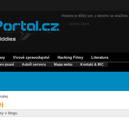
Historie je těžký sen, z kterého se snažíme 
— James Joyce
avy
Virové zpravodajství
Hacking Filmy
Literatura
ro psaní
Autoři serveru
Mapa webu
Kontakt & IRC
matej
ej
y v blogu.