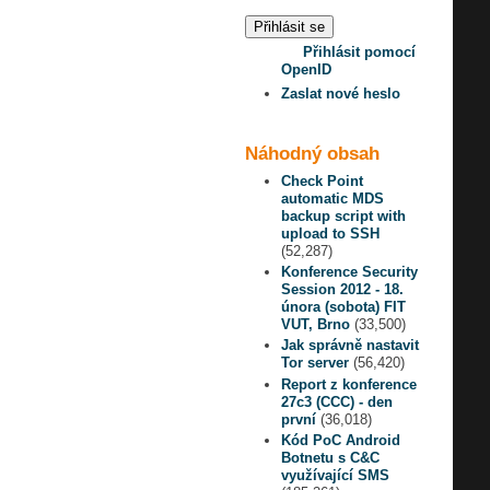
Přihlásit pomocí
OpenID
Zaslat nové heslo
Náhodný obsah
Check Point
automatic MDS
backup script with
upload to SSH
(52,287)
Konference Security
Session 2012 - 18.
února (sobota) FIT
VUT, Brno
(33,500)
Jak správně nastavit
Tor server
(56,420)
Report z konference
27c3 (CCC) - den
první
(36,018)
Kód PoC Android
Botnetu s C&C
využívající SMS