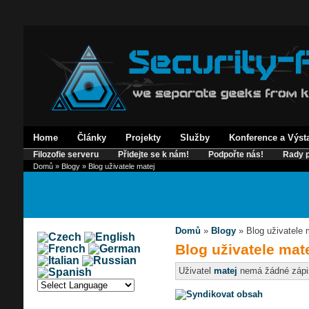
Home
Články
Projekty
Služby
Konference a Výst
Filozofie serveru
Přidejte se k nám!
Podpořte nás!
Rady p
Domů
»
Blogy
» Blog uživatele matej
Domů
»
Blogy
» Blog uživatele 
Blog uživatele mat
Uživatel
matej
nemá žádné zápis