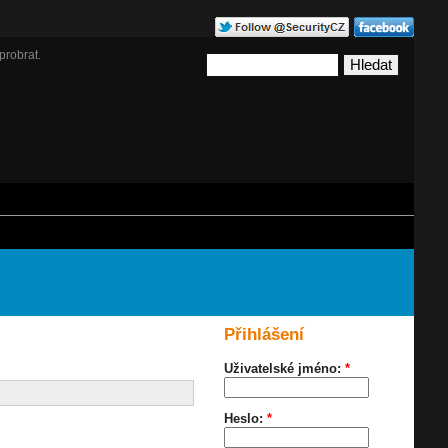
probrat.
Přihlášení
Uživatelské jméno:
*
Heslo:
*