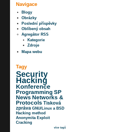
Navigace
Blogy
Obrázky
Poslední příspěvky
Oblíbený obsah
Agregátor RSS
Kategorie
Zdroje
Mapa webu
Tagy
Security
Hacking
Konference
Programming
SP
News
Networks &
Protocols
Tisková
zpráva
GNU/Linux a BSD
Hacking method
Anonymita
Exploit
Cracking
více tagů