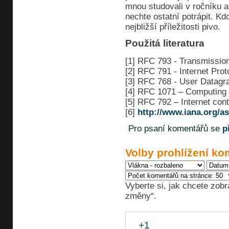
mnou studovali v ročníku a
nechte ostatní potrápit. Kd
nejbližší příležitosti pivo.
Použitá literatura
[1] RFC 793 - Transmission
[2] RFC 791 - Internet Prot
[3] RFC 768 - User Datagr
[4] RFC 1071 – Computing 
[5] RFC 792 – Internet con
[6]
http://www.iana.org/a
Pro psaní komentářů se
p
Volby prohlížení ko
Vyberte si, jak chcete zobr
změny“.
+1