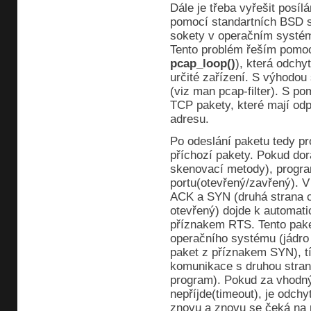
Dále je třeba vyřešit posíl
pomocí standartních BSD s
sokety v operačním systém
Tento problém řeším pomoc
pcap_loop()
), která odchy
určité zařízení. S výhodou s
(viz man pcap-filter). S 
TCP pakety, které mají odpo
adresu.
Po odeslání paketu tedy p
příchozí pakety. Pokud dor
skenovací metody), progra
portu(otevřený/zavřený). V
ACK a SYN (druhá strana c
otevřený) dojde k automati
příznakem RTS. Tento pake
operačního systému (jádro 
paket z příznakem SYN), t
komunikace s druhou strano
program). Pokud za vhodn
nepříjde(timeout), je odchy
znovu a znovu se čeká na p