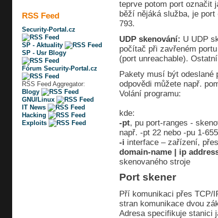
teprve potom port označit 
běží nějáká služba, je por
RSS Feed
793.
Security-Portal.cz
UDP skenování:
U UDP ske
SP - Aktuality
počítač při zavřeném port
SP - Usr Blogy
(port unreachable). Ostatní
Fórum Security-Portal.cz
Pakety musí být odeslané
odpovědi můžete např. pom
RSS Feed Aggregator:
Blogy
Volání programu:
GNU/Linux
IT News
kde:
Hacking
-pt
, pu port-ranges - sken
Exploits
např. -pt 22 nebo -pu 1-65
-i
interface – zařízení, pře
domain-name | ip addres
skenovaného stroje
Port skener
Pří komunikaci přes TCP/IP
stran komunikace dvou zák
Adresa specifikuje stanici 