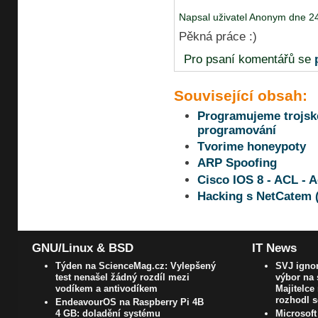
Napsal uživatel Anonym dne 24
Pěkná práce :)
Pro psaní komentářů se
Související obsah:
Programujeme trojsk
programování
Tvorime honeypoty
ARP Spoofing
Cisco IOS 8 - ACL - A
Hacking s NetCatem (
GNU/Linux & BSD
IT News
Týden na ScienceMag.cz: Vylepšený
SVJ ignor
test nenašel žádný rozdíl mezi
výbor na 
vodíkem a antivodíkem
Majitelce
rozhodl 
EndeavourOS na Raspberry Pi 4B
4 GB: doladění systému
Microsoft