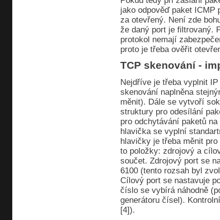
Pokud tedy při zaslaní pak
jako odpověď paket ICMP p
za otevřený. Není zde boh
že daný port je filtrovaný
protokol nemají zabezpečen
proto je třeba ověřit otevře
TCP skenování - im
Nejdříve je třeba vyplnit IP
skenování naplněna stejným
měnit). Dále se vytvoří so
struktury pro odesílání pak
pro odchytávání paketů na
hlavička se vyplní standar
hlavičky je třeba měnit pr
to položky: zdrojový a cílo
součet. Zdrojový port se 
6100 (tento rozsah byl zvo
Cílový port se nastavuje p
číslo se vybírá náhodně (
generátoru čísel). Kontrol
[4]).