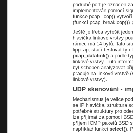
podruhé port je označen za
implementován pomocí sig
funkce pcap_loop() vytvoř
(funkcí pcap_breakloop())
Ještě je třeba vyřešit je
hlavička linkové vrstvy pou
rámec má 14 bytů. Tato sit
lippcap, stačí testovat typ
pcap_datalink()
a podle ty
linkové vrstvy. Tuto inform
byl schopen analyzovat přij
pracuje na linkové vrstvě (
linkové vrstvy).
UDP skenování - i
Mechanismus je velice pod
se IP hlavička, struktura s
potřebné struktury pro od
lze přijímat za pomocí BS
příjem ICMP paketů BSD sc
například funkci
select()
. 