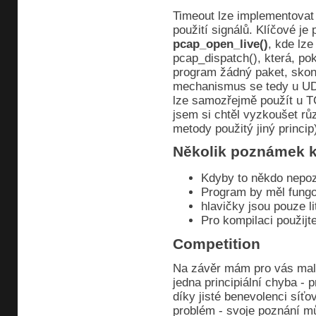
Timeout lze implementovat
použití signálů. Klíčové je
pcap_open_live()
, kde lze
pcap_dispatch(), která, po
program žádný paket, skonč
mechanismus se tedy u UDP
lze samozřejmě použít u T
jsem si chtěl vyzkoušet rů
metody použitý jiný princip
Několik poznámek k
Kdyby to někdo nepoz
Program by měl fungo
hlavičky jsou pouze li
Pro kompilaci použijt
Competition
Na závěr mám pro vás malo
jedna principiální chyba - 
díky jisté benevolenci síťov
problém - svoje poznání m