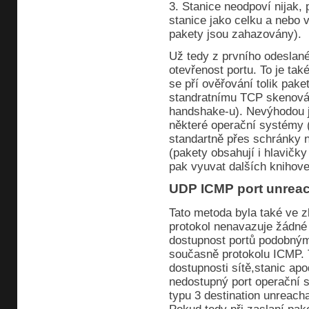
3. Stanice neodpoví nijak,
stanice jako celku a nebo v
pakety jsou zahazovány).
Už tedy z prvního odeslanéh
otevřenost portu. To je tak
se pří ověřování tolik paket
standratnímu TCP skenová
handshake-u). Nevýhodou je
některé operační systémy 
standartně přes schránky n
(pakety obsahují i hlavičk
pak vyuvat dalších knihove
UDP ICMP port unrea
Tato metoda byla také ve 
protokol nenavazuje žádné 
dostupnost portů podobným
současně protokolu ICMP. T
dostupnosti sítě,stanic ap
nedostupný port operační 
typu 3 destination unreach