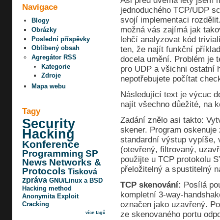
Asi před dvěma lety jsem m
Navigace
jednoduchého TCP/UDP sca
svojí implementaci rozdělit
Blogy
možná vás zajímá jak tako
Obrázky
lehčí analyzovat kód trivia
Poslední příspěvky
Oblíbený obsah
ten, že najít funkční přík
Agregátor RSS
docela umění. Problém je t
Kategorie
pro UDP a všichni ostatní 
Zdroje
nepotřebujete počítat chec
Mapa webu
Následující text je výcuc 
najít všechno důežité, na 
Tagy
Zadání znělo asi takto: Vy
Security
skener. Program oskenuje 
Hacking
standardní výstup vypíše, 
Konference
(otevřený, filtrovaný, uza
Programming
SP
použijte u TCP protokolu 
News
Networks &
přeložitelný a spustiteln
Protocols
Tisková
zpráva
GNU/Linux a BSD
TCP skenování:
Posílá po
Hacking method
kompletní 3-way-handshake
Anonymita
Exploit
označen jako uzavřený. Pok
Cracking
ze skenovaného portu odpo
více tagů