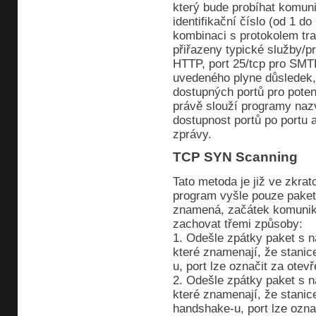
který bude probíhat komun
identifikační číslo (od 1 d
kombinaci s protokolem tr
přiřazeny typické služby/pr
HTTP, port 25/tcp pro SMTP
uvedeného plyne důsledek,
dostupných portů pro poten
právě slouží programy nazv
dostupnost portů po portu a
zprávy.
TCP SYN Scanning
Tato metoda je již ve zkra
program vyšle pouze pake
znamená, začátek komunika
zachovat třemi způsoby:
1. Odešle zpátky paket s
které znamenají, že stani
u, port lze označit za otevř
2. Odešle zpátky paket s
které znamenají, že stani
handshake-u, port lze ozna