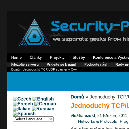
Home
Články
Projekty
Služby
Konference a Výsta
Filozofie serveru
Přidejte se k nám!
Podpořte nás!
Rady pr
Domů
» Jednoduchý TCP/UDP scanner v C++
Domů
» Jednoduchý TCP/
Jednoduchý TCP/U
Vložil/a
czokl
, 21 Březen, 2011 
Networks & Protocols
Prog