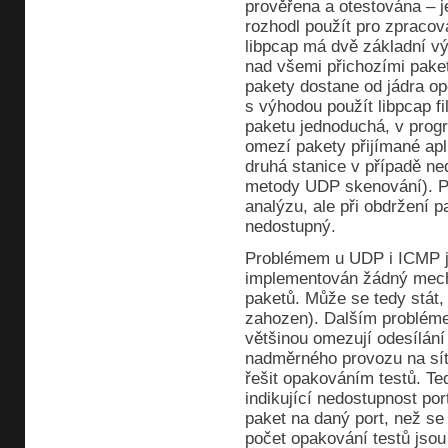
prověřena a otestována – je
rozhodl použít pro zpracov
libpcap má dvě základní v
nad všemi přichozími paket
pakety dostane od jádra op
s výhodou použít libpcap fi
paketu jednoduchá, v progra
omezí pakety přijímané apl
druhá stanice v případě ne
metody UDP skenování). Po
analýzu, ale při obdržení p
nedostupný.
Problémem u UDP i ICMP je
implementován žádný mech
paketů. Může se tedy stát, ž
zahozen). Dalším probléme
většinou omezují odesílán
nadměrného provozu na sít
řešit opakováním testů. Te
indikující nedostupnost por
paket na daný port, než se 
počet opakování testů jsou