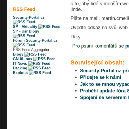
o to, aby lidé s menším we
jinde.
RSS Feed
Security-Portal.cz
Pište na mail: martin.cmeli
SP - Aktuality
Uveďte odkaz na svůj web a
SP - Usr Blogy
Díky
Fórum Security-Portal.cz
Pro psaní komentářů se
p
RSS Feed Aggregator:
Blogy
GNU/Linux
Související obsah:
IT News
Hacking
Security-Portal.cz př
Exploits
Přidejte se k nám!
Jak to se mnou vypa
Proběhl update fóra S
Spojení se serverem