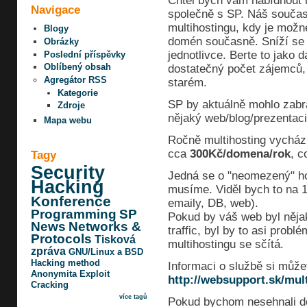
Chtěl bych vám nabídnout 
Navigace
společně s SP. Náš souča
multihostingu, kdy je možn
Blogy
domén současně. Sníží se 
Obrázky
jednotlivce. Berte to jako
Poslední příspěvky
Oblíbený obsah
dostatečný počet zájemců, 
Agregátor RSS
starém.
Kategorie
SP by aktuálně mohlo zabr
Zdroje
nějaký web/blog/prezentaci
Mapa webu
Ročně multihosting vychází
cca
300Kč/domena/rok
, c
Tagy
Security
Jedná se o "neomezený" hos
Hacking
musíme. Viděl bych to na 
Konference
emaily, DB, web).
Programming
SP
Pokud by váš web byl něja
News
Networks &
traffic, byl by to asi probl
Protocols
Tisková
multihostingu se sčítá.
zpráva
GNU/Linux a BSD
Hacking method
Informaci o službě si může
Anonymita
Exploit
http://websupport.sk/mul
Cracking
více tagů
Pokud bychom nesehnali dos