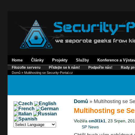
Home
Články
Projekty
Služby
Konference a Výsta
Filozofie serveru
Přidejte se k nám!
Podpořte nás!
Rady pr
Domů
» Multihosting se Security-Portal.cz
Domů
» Multihosting se Se
Multihosting se Se
Vložil/a
cm3l1k1
, 23 Srpen, 201
SP News