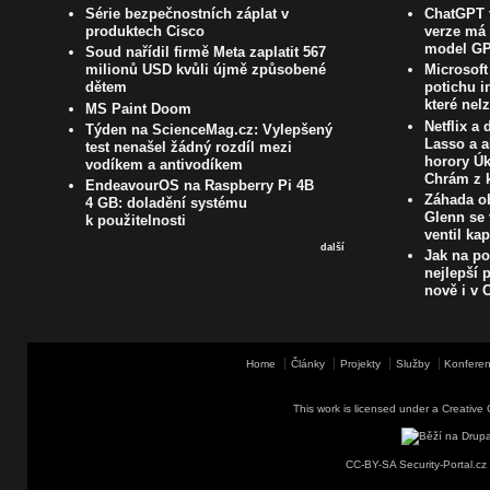
Série bezpečnostních záplat v
ChatGPT t
produktech Cisco
verze má 
model GP
Soud nařídil firmě Meta zaplatit 567
milionů USD kvůli újmě způsobené
Microsoft
dětem
potichu i
které nel
MS Paint Doom
Netflix a
Týden na ScienceMag.cz: Vylepšený
Lasso a a
test nenašel žádný rozdíl mezi
horory Úk
vodíkem a antivodíkem
Chrám z k
EndeavourOS na Raspberry Pi 4B
Záhada ob
4 GB: doladění systému
Glenn se 
k použitelnosti
ventil ka
další
Jak na poč
nejlepší 
nově i v
Home
Články
Projekty
Služby
Konferen
This work is licensed under a
Creative 
CC-BY-SA Security-Portal.cz 