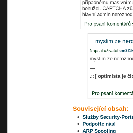
případnému masivnímu
bohužel, CAPTCHA zůs
hlavní admin nerozhodn
Pro psaní komentářů
myslim ze ner
Napsal uživatel
cm3l1
myslim ze nerozhod
—
.::[ optimista je č
Pro psaní koment
Související obsah:
Služby Security-Porta
Podpořte nás!
ARP Spoofing