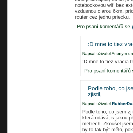
notebookovou wifi bez ext
vzdusnou ciarou 6km, pr
router cez jednu priecku.
Pro psaní komentářů se
:D mne to tiez vra
Napsal uživatel Anonym dn
:D mne to tiez vracia t
Pro psaní komentářů
Podle toho, co j
zjistil,
Napsal uživatel
RubberDu
Podle toho, co jsem zji
která udává, s jakou p
metrech. Zkoušel jsem 
by to tak být mělo, po