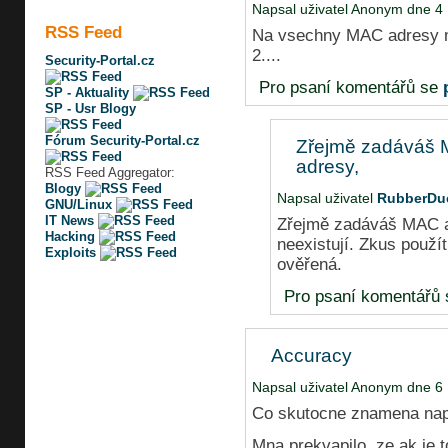
Napsal uživatel Anonym dne 4 
RSS Feed
Na vsechny MAC adresy mi
2....
Security-Portal.cz
Pro psaní komentářů se
SP - Aktuality
SP - Usr Blogy
Fórum Security-Portal.cz
Zřejmě zadáváš
adresy,
RSS Feed Aggregator:
Blogy
Napsal uživatel
RubberDu
GNU/Linux
IT News
Zřejmě zadáváš MAC ad
Hacking
neexistují. Zkus použí
Exploits
ověřená.
Pro psaní komentářů
Accuracy
Napsal uživatel Anonym dne 6 
Co skutocne znamena nap
Mna prekvapilo, ze ak je 