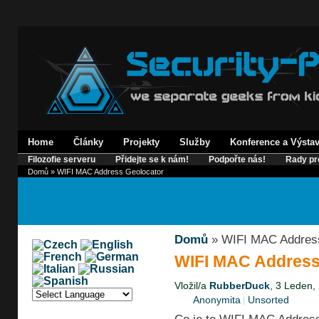
Home
Články
Projekty
Služby
Konference a Výsta
Filozofie serveru
Přidejte se k nám!
Podpořte nás!
Rady pr
Domů
» WIFI MAC Address Geolocator
Domů
» WIFI MAC Address
WIFI MAC Address
Vložil/a
RubberDuck
, 3 Leden,
Anonymita
Unsorted