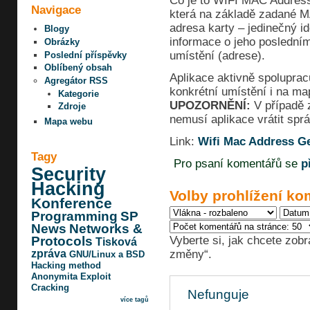
Co je to WIFI MAC Address
Navigace
která na základě zadané M
adresa karty – jedinečný id
Blogy
informace o jeho posledn
Obrázky
umístění (adrese).
Poslední příspěvky
Oblíbený obsah
Aplikace aktivně spoluprac
Agregátor RSS
konkrétní umístění i na ma
Kategorie
UPOZORNĚNÍ:
V případě 
Zdroje
nemusí aplikace vrátit spr
Mapa webu
Link:
Wifi Mac Address G
Tagy
Pro psaní komentářů se
p
Security
Hacking
Volby prohlížení ko
Konference
Programming
SP
News
Networks &
Vyberte si, jak chcete zobr
Protocols
Tisková
změny“.
zpráva
GNU/Linux a BSD
Hacking method
Anonymita
Exploit
Cracking
Nefunguje
více tagů