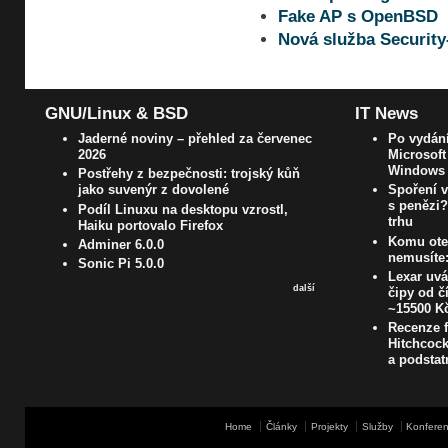
Fake AP s OpenBSD
Nová služba Security
GNU/Linux & BSD
IT News
Jaderné noviny – přehled za červenec
Po vydán
2026
Microsoft
Windows
Postřehy z bezpečnosti: trojský kůň
jako suvenýr z dovolené
Spoření 
s penězi?
Podíl Linuxu na desktopu vzrostl,
trhu
Haiku portovalo Firefox
Komu otev
Adminer 6.0.0
nemusíte:
Sonic Pi 5.0.0
Lexar uvá
další
čipy od č
~15500 K
Recenze f
Hitchcock
a podstat
Home
Články
Projekty
Služby
Konferen