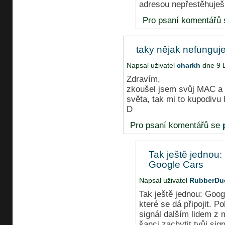
adresou nepřestěhuješ 
Pro psaní komentářů
taky nějak nefunguje 
Napsal uživatel
charkh
dne 9 L
Zdravím,
zkoušel jsem svůj MAC a i
světa, tak mi to kupodivu 
D
Pro psaní komentářů se
Tak ještě jednou:
Google Cars
Napsal uživatel
RubberDu
Tak ještě jednou: Goog
které se dá připojit. P
signál dalším lidem z 
šanci zachytit tvůj sig