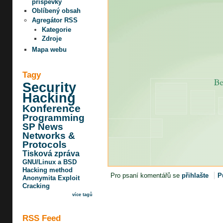
příspěvky
Oblíbený obsah
Agregátor RSS
Kategorie
Zdroje
Mapa webu
Tagy
Security
Hacking
Konference
Programming
SP News
Networks &
Protocols
Tisková zpráva
GNU/Linux a BSD
Hacking method
Pro psaní komentářů se
přihlašte
P
Anonymita
Exploit
Cracking
více tagů
RSS Feed