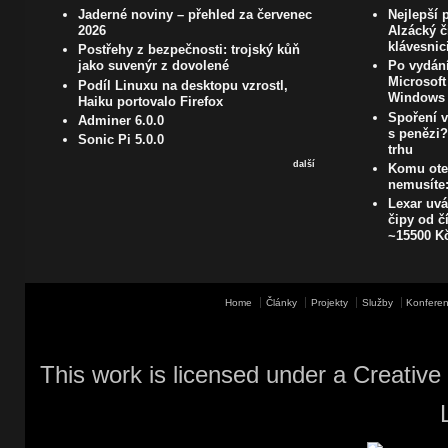
Jaderné noviny – přehled za červenec
Nejlepší 
2026
Alzácký č
klávesnic
Postřehy z bezpečnosti: trojský kůň
jako suvenýr z dovolené
Po vydán
Microsoft
Podíl Linuxu na desktopu vzrostl,
Windows
Haiku portovalo Firefox
Spoření 
Adminer 6.0.0
s penězi?
Sonic Pi 5.0.0
trhu
další
Komu otev
nemusíte:
Lexar uvá
čipy od č
~15500 K
Home
Články
Projekty
Služby
Konferen
This work is licensed under a
Creative