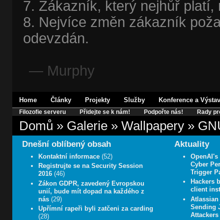
7. Zákazník, který nejhůř platí, 
8. Nejvíce změn zákazník poža
odevzdán.
— Murphy
Home
Články
Projekty
Služby
Konference a Výsta
Filozofie serveru
Přidejte se k nám!
Podpořte nás!
Rady pr
Domů
»
Galerie
»
Wallpapery
»
GNU
Dnešní oblíbený obsah
Aktuality
Kontaktní informace
(52)
OpenAI's
Cyber Pe
Registrujte se na Security Session
Trigger P
2016
(46)
Hackers b
Zákon GDPR, zavedený Evropskou
client in
unií, bude mít dopad na každého z
nás
(29)
Atlassian
Sending J
Upřímní rapeři byli zatčeni za carding
Attackers
(28)