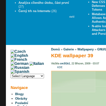
New CSS 
Analýza cíleného útoku, část první
Defenses 
(27)
Tokens
Černý trh na Internetu
(26)
Metabase 
další
Allows A
Authentic
N-able Iss
Attacker
and Persi
Domů
»
Galerie
»
Wallpapery
»
GNU/L
KDE wallpaper 39
Vložil/a
cm3l1k1
, 22 Březen, 2009 - 03:07
KDE
Navigace
Blogy
Obrázky
Poslední