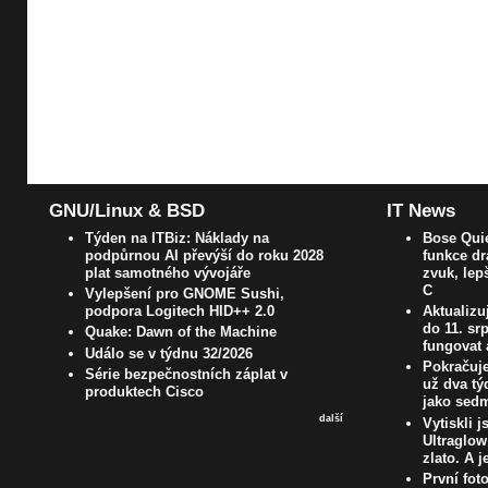
GNU/Linux & BSD
IT News
Týden na ITBiz: Náklady na
Bose Quie
podpůrnou AI převýší do roku 2028
funkce dr
plat samotného vývojáře
zvuk, lep
C
Vylepšení pro GNOME Sushi,
podpora Logitech HID++ 2.0
Aktualizu
do 11. s
Quake: Dawn of the Machine
fungovat 
Událo se v týdnu 32/2026
Pokračuje
Série bezpečnostních záplat v
už dva t
produktech Cisco
jako sedm
další
Vytiskli 
Ultraglow
zlato. A j
První fot