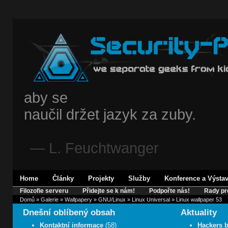
aby se
naučil držet jazyk za zuby.
— L. Feuchtwanger
Home
Články
Projekty
Služby
Konference a Výsta
Filozofie serveru
Přidejte se k nám!
Podpořte nás!
Rady pr
Domů
»
Galerie
»
Wallpapery
»
GNU/Linux
»
Linux Universal
» Linux wallpaper 53
Dnešní oblíbený obsah
Aktuality
Kontaktní informace
(58)
Hackers b