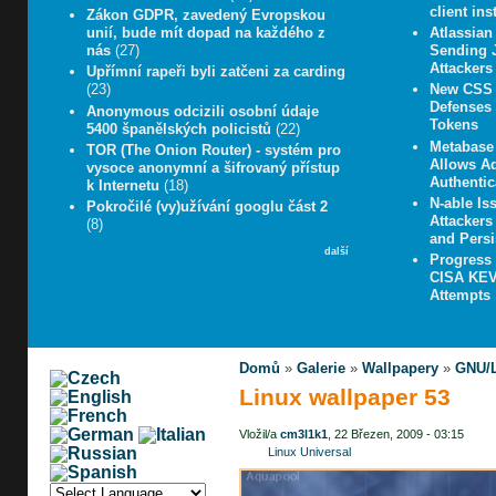
client in
Zákon GDPR, zavedený Evropskou
unií, bude mít dopad na každého z
Atlassian
nás
(27)
Sending J
Attackers
Upřímní rapeři byli zatčeni za carding
(23)
New CSS 
Defenses 
Anonymous odcizili osobní údaje
Tokens
5400 španělských policistů
(22)
Metabase 
TOR (The Onion Router) - systém pro
Allows A
vysoce anonymní a šifrovaný přístup
Authentic
k Internetu
(18)
N-able Iss
Pokročilé (vy)užívání googlu část 2
Attacker
(8)
and Persi
další
Progress
CISA KEV 
Attempts
Domů
»
Galerie
»
Wallpapery
»
GNU/L
Linux wallpaper 53
Vložil/a
cm3l1k1
, 22 Březen, 2009 - 03:15
Linux Universal