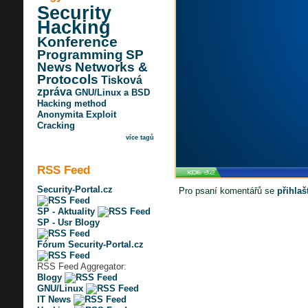
Security
Hacking
Konference
Programming
SP
News
Networks &
Protocols
Tisková
zpráva
GNU/Linux a BSD
Hacking method
Anonymita
Exploit
Cracking
více tagů
RSS Feed
Security-Portal.cz
Pro psaní komentářů se
přihlaš
SP - Aktuality
SP - Usr Blogy
Fórum Security-Portal.cz
RSS Feed Aggregator:
Blogy
GNU/Linux
IT News