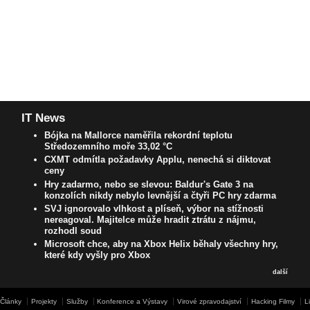
IT News
Bójka na Mallorce naměřila rekordní teplotu
Středozemního moře 33,02 °C
CXMT odmítla požadavky Applu, nenechá si diktovat
ceny
Hry zadarmo, nebo se slevou: Baldur's Gate 3 na
konzolích nikdy nebylo levnější a čtyři PC hry zdarma
SVJ ignorovalo vlhkost a plíseň, výbor na stížnosti
nereagoval. Majitelce může hradit ztrátu z nájmu,
rozhodl soud
Microsoft chce, aby na Xbox Helix běhaly všechny hry,
které kdy vyšly pro Xbox
další
Články
Projekty
Služby
Konference a Výstavy
Virové zpravodajství
Hacking Filmy
L