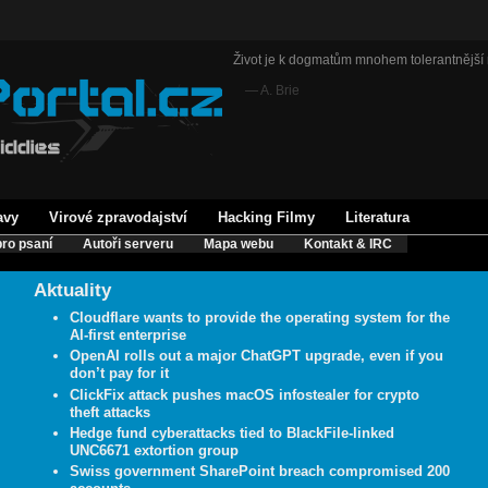
Život je k dogmatům mnohem tolerantnější 
— A. Brie
avy
Virové zpravodajství
Hacking Filmy
Literatura
ro psaní
Autoři serveru
Mapa webu
Kontakt & IRC
Aktuality
Cloudflare wants to provide the operating system for the
AI-first enterprise
OpenAI rolls out a major ChatGPT upgrade, even if you
don’t pay for it
ClickFix attack pushes macOS infostealer for crypto
theft attacks
Hedge fund cyberattacks tied to BlackFile-linked
UNC6671 extortion group
Swiss government SharePoint breach compromised 200