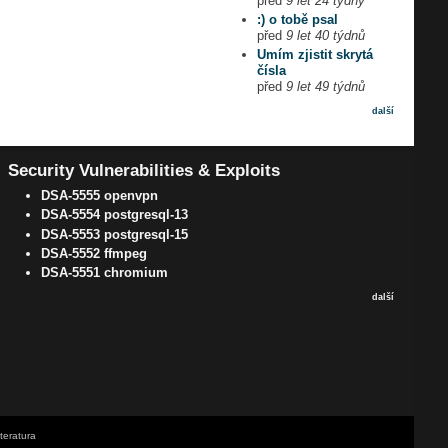
před
9 let 24 týdny
:) o tobě psal
před
9 let 40 týdnů
Umím zjistit skrytá
čísla
před
9 let 49 týdnů
další
Security Vulnerabilities & Exploits
DSA-5555 openvpn
DSA-5554 postgresql-13
DSA-5553 postgresql-15
DSA-5552 ffmpeg
DSA-5551 chromium
další
iteratura