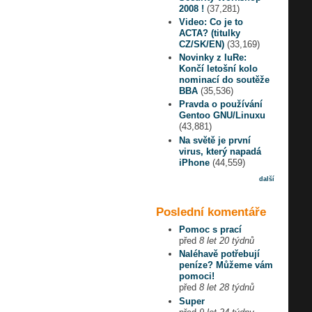
2008 !
(37,281)
Video: Co je to
ACTA? (titulky
CZ/SK/EN)
(33,169)
Novinky z IuRe:
Končí letošní kolo
nominací do soutěže
BBA
(35,536)
Pravda o používání
Gentoo GNU/Linuxu
(43,881)
Na světě je první
virus, který napadá
iPhone
(44,559)
další
Poslední komentáře
Pomoc s prací
před
8 let 20 týdnů
Naléhavě potřebují
peníze? Můžeme vám
pomoci!
před
8 let 28 týdnů
Super