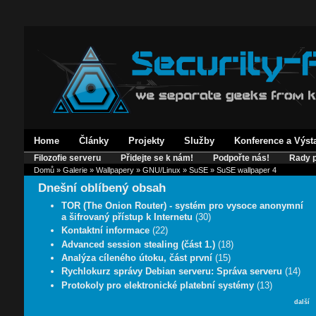
Home
Články
Projekty
Služby
Konference a Výst
Filozofie serveru
Přidejte se k nám!
Podpořte nás!
Rady p
Domů
»
Galerie
»
Wallpapery
»
GNU/Linux
»
SuSE
» SuSE wallpaper 4
Dnešní oblíbený obsah
TOR (The Onion Router) - systém pro vysoce anonymní
a šifrovaný přístup k Internetu
(30)
Kontaktní informace
(22)
Advanced session stealing (část 1.)
(18)
Analýza cíleného útoku, část první
(15)
Rychlokurz správy Debian serveru: Správa serveru
(14)
Protokoly pro elektronické platební systémy
(13)
další