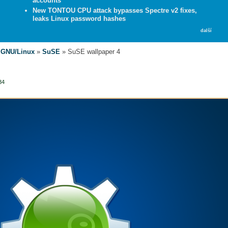
accounts
New TONTOU CPU attack bypasses Spectre v2 fixes,
leaks Linux password hashes
další
»
GNU/Linux
»
SuSE
» SuSE wallpaper 4
34