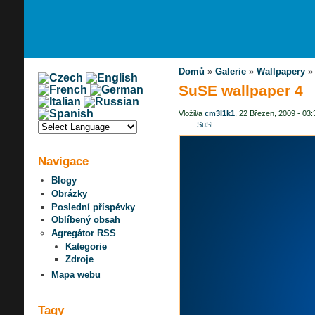
Domů
»
Galerie
»
Wallpapery
SuSE wallpaper 4
Vložil/a
cm3l1k1
, 22 Březen, 2009 - 03:
SuSE
Navigace
Blogy
Obrázky
Poslední příspěvky
Oblíbený obsah
Agregátor RSS
Kategorie
Zdroje
Mapa webu
Tagy