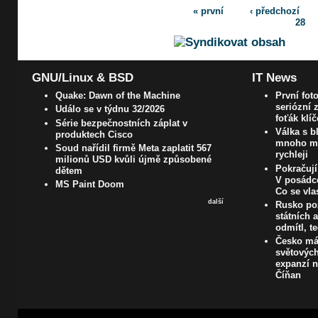
« první
‹ předchozí
28
GNU/Linux & BSD
IT News
Quake: Dawn of the Machine
První fot
seriózní z
Událo se v týdnu 32/2026
foťák klí
Série bezpečnostních záplat v
Válka s 
produktech Cisco
mnoho ma
Soud nařídil firmě Meta zaplatit 567
rychleji
milionů USD kvůli újmě způsobené
Pokračují
dětem
V posádc
MS Paint Doom
Co se vla
další
Rusko pož
státních 
odmítl, t
Česko má
světových
expanzí 
Číňan