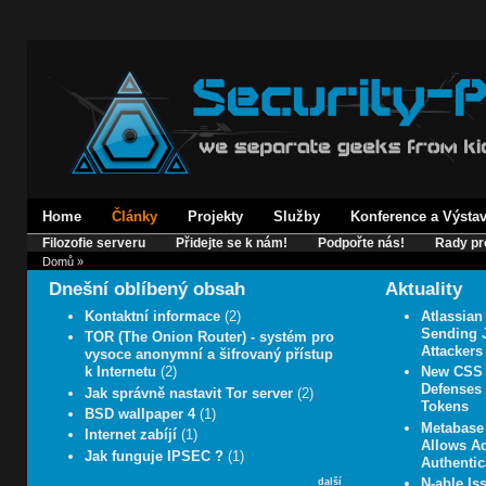
Home
Články
Projekty
Služby
Konference a Výsta
Filozofie serveru
Přidejte se k nám!
Podpořte nás!
Rady pr
Domů
»
Dnešní oblíbený obsah
Aktuality
Kontaktní informace
(2)
Atlassian
Sending J
TOR (The Onion Router) - systém pro
Attackers
vysoce anonymní a šifrovaný přístup
k Internetu
(2)
New CSS 
Defenses 
Jak správně nastavit Tor server
(2)
Tokens
BSD wallpaper 4
(1)
Metabase 
Internet zabíjí
(1)
Allows A
Jak funguje IPSEC ?
(1)
Authentic
N-able Iss
další