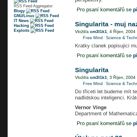
RSS Feed Aggregator:
Pro psaní komentářů se
p
Blogy
GNU/Linux
IT News
Singularita - muj na
Hacking
Exploits
Vložil/a
cm3l1k1
, 4 Říjen, 2004
Free Mind
Science & Tech
Kratky clanek popisujici mu
Pro psaní komentářů se
p
Singularita
Vložil/a
cm3l1k1
, 3 Říjen, 2004
Free Mind
Science & Tech
Do třiceti let budeme mít t
nadlidskou inteligenci. Krá
Vernor Vinge
Department of Mathematic
Pro psaní komentářů se
p