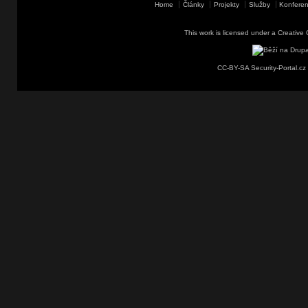
Home
Články
Projekty
Služby
Konferen
This work is licensed under a
Creative 
CC-BY-SA Security-Portal.cz 