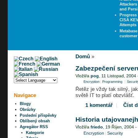
Attacker
and Persi
Progress
CISA KEV 
Attempts
Metabase 
customer 
Domů
»
Zabezpečení server
Vložil/a
pog
, 11 Listopad, 2004 
Encryption
Programming
Securit
Řetěz je vždy tak silný, jak
Navigace
světě IT to platí obzvlášť.
Blogy
1 komentář
Číst d
Obrázky
Poslední příspěvky
Historia utajovanej
Oblíbený obsah
Agregátor RSS
Vložil/a
friedo
, 19 Říjen, 2004 -
Kategorie
Encryption
Security