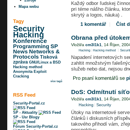
Zdroje
Každý odbor ľudskej činnost
Mapa webu
pri téme nášho článku, ktor
skrytý a logos, náuka) .
Tagy
1 komentář
Číst d
Security
Hacking
Obrana před útoke
Konference
Vložil/a
cm3l1k1
, 14 Říjen, 200
Programming
SP
News
Networks &
Hacking
Hacking method
Securi
Protocols
Napadení internetových serv
Tisková
zpráva
GNU/Linux a BSD
zahltit množstvým falešný
Hacking method
služeb nebo dat, nejsou dn
Anonymita
Exploit
Cracking
Pro psaní komentářů se
p
více tagů
DoS: Odmítnutí síť
RSS Feed
Vložil/a
cm3l1k1
, 14 Říjen, 200
Security-Portal.cz
Hacking
Security
Útoky na internetové serv
SP - Aktuality
SP - Usr Blogy
článků i diskusních příspě
takového přihodí vám, zřej
Fórum Security-Portal.cz
perspektivy.