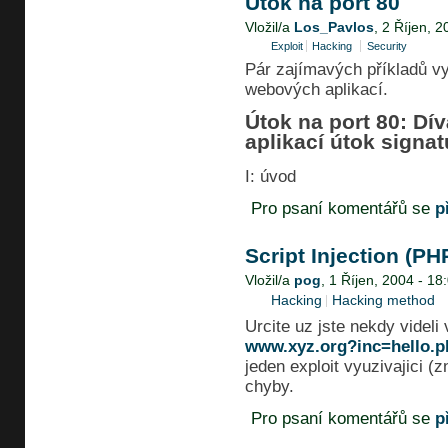
Útok na port 80
Vložil/a
Los_Pavlos
, 2 Říjen, 2
Exploit
Hacking
Security
Pár zajímavých příkladů vyu
webových aplikací.
Útok na port 80: Dí
aplikací útok signat
I: úvod
Pro psaní komentářů se
p
Script Injection (PH
Vložil/a
pog
, 1 Říjen, 2004 - 18
Hacking
Hacking method
Urcite uz jste nekdy videli
www.xyz.org?inc=hello.p
jeden exploit vyuzivajici (
chyby.
Pro psaní komentářů se
p