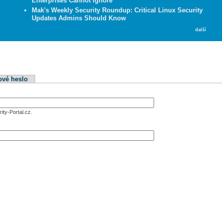
Enterprises Cannot Ignore
Mak's Weekly Security Roundup: Critical Linux Security
Updates Admins Should Know
další
ové heslo
ity-Portal.cz.