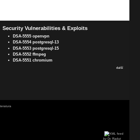
Security Vulnerabilities & Exploits
DSA-5555 openvpn
DSA-5554 postgresql-13
DSA-5553 postgresql-15
DSA-5552 ffmpeg
DSA-5551 chromium
další
iteratura
by
Dr. Radut