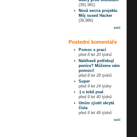
(391,981)
Nová verzia projektu
Môj sused Hacker
(36,986)
další
Poslední komentáře
Pomoc s prací
před
8 let 20 týdnů
Naléhavě potřebují
peníze? Můžeme vám
pomoci!
před
8 let 28 týdnů
Super
před
9 let 24 týdny
:) o tobě psal
před
9 let 40 týdnů
Umím zjistit skrytá
čísla
před
9 let 49 týdnů
další