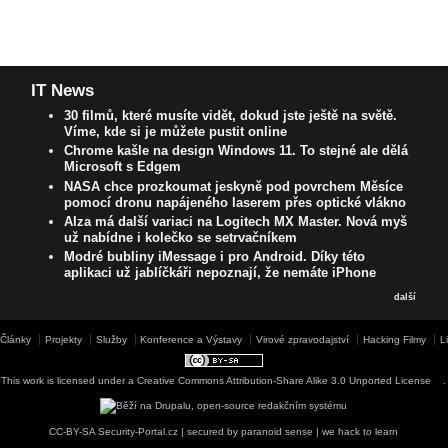
IT News
30 filmů, které musíte vidět, dokud jste ještě na světě.
Víme, kde si je můžete pustit online
Chrome kašle na design Windows 11. To stejné ale dělá
Microsoft s Edgem
NASA chce prozkoumat jeskyně pod povrchem Měsíce
pomocí dronu napájeného laserem přes optické vlákno
Alza má další variaci na Logitech MX Master. Nová myš
už nabídne i kolečko se setrvačníkem
Modré bubliny iMessage i pro Android. Díky této
aplikaci už jablíčkáři nepoznají, že nemáte iPhone
další
Články
Projekty
Služby
Konference a Výstavy
Virové zpravodajství
Hacking Filmy
L
This work is licensed under a
Creative Commons Attribution-Share Alike 3.0 Unported License
.
CC-BY-SA Security-Portal.cz | secured by paranoid sense | we hack to learn