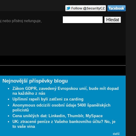
j nebo přístroj nefunguje,
Nejnovější příspěvky blogu
Zákon GDPR, zavedený Evropskou unií, bude mít dopad
na každého z nás
Upřímní rapeři byli zatčeni za carding
Anonymous odcizili osobní údaje 5400 španělských
policistů
Cena uniklých dat: Linkedin, Thumblr, MySpace
UK: ztracené peníze z Vašeho bankovního účtu? No, je
to vaše vina
další