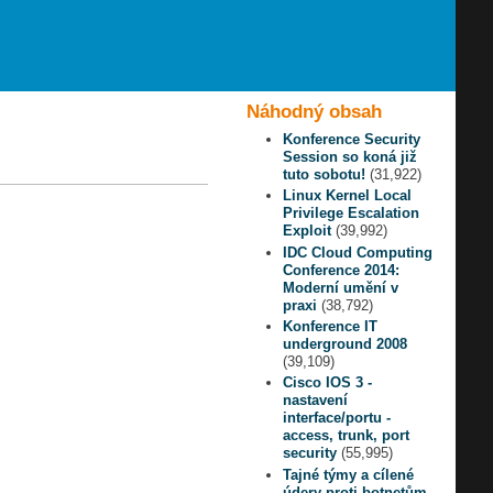
Náhodný obsah
Konference Security
Session so koná již
tuto sobotu!
(31,922)
Linux Kernel Local
Privilege Escalation
Exploit
(39,992)
IDC Cloud Computing
Conference 2014:
Moderní umění v
praxi
(38,792)
Konference IT
underground 2008
(39,109)
Cisco IOS 3 -
nastavení
interface/portu -
access, trunk, port
security
(55,995)
Tajné týmy a cílené
údery proti botnetům