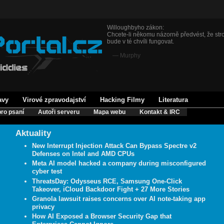
Willoughbyho zákon:
Chcete-li někomu názorně předvést, že stro
bude v té chvíli fungovat.
— Murphy
avy
Virové zpravodajství
Hacking Filmy
Literatura
ro psaní
Autoři serveru
Mapa webu
Kontakt & IRC
Aktuality
New Interrupt Injection Attack Can Bypass Spectre v2
Defenses on Intel and AMD CPUs
Meta AI model hacked a company during misconfigured
cyber test
ThreatsDay: Odysseus RCE, Samsung One-Click
Takeover, iCloud Backdoor Fight + 27 More Stories
Granola lawsuit raises concerns over AI note-taking app
privacy
How AI Exposed a Browser Security Gap that