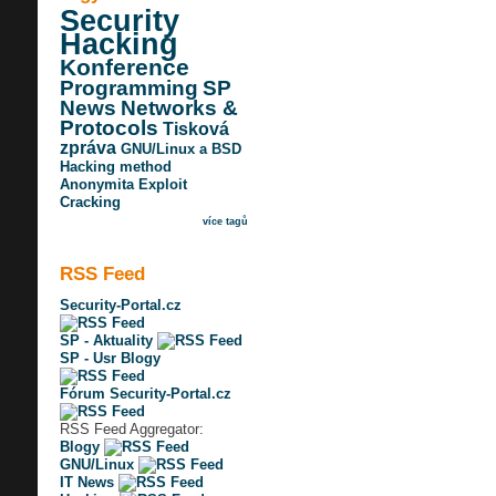
Security
Hacking
Konference
Programming
SP
News
Networks &
Protocols
Tisková
zpráva
GNU/Linux a BSD
Hacking method
Anonymita
Exploit
Cracking
více tagů
RSS Feed
Security-Portal.cz
SP - Aktuality
SP - Usr Blogy
Fórum Security-Portal.cz
RSS Feed Aggregator:
Blogy
GNU/Linux
IT News