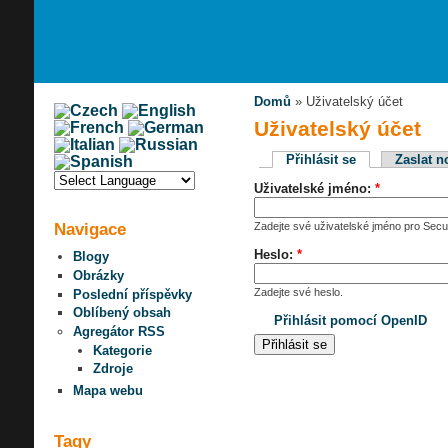
Domů
» Uživatelský účet
Uživatelský účet
Přihlásit se
Zaslat n
Uživatelské jméno:
*
Navigace
Zadejte své uživatelské jméno pro Secur
Heslo:
*
Blogy
Obrázky
Zadejte své heslo.
Poslední příspěvky
Oblíbený obsah
Přihlásit pomocí OpenID
Agregátor RSS
Kategorie
Zdroje
Mapa webu
Tagy