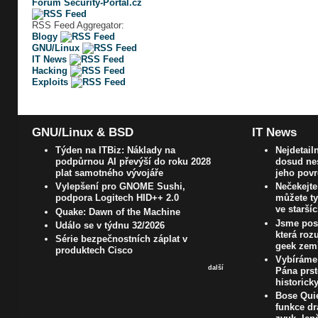
Fórum Security-Portal.cz
RSS Feed Aggregator:
Blogy
GNU/Linux
IT News
Hacking
Exploits
GNU/Linux & BSD
IT News
Týden na ITBiz: Náklady na
Nejdetail
podpůrnou AI převýší do roku 2028
dosud nes
plat samotného vývojáře
jeho pov
Vylepšení pro GNOME Sushi,
Nečekejte
podpora Logitech HID++ 2.0
můžete ty
ve starší
Quake: Dawn of the Machine
Jsme pos
Událo se v týdnu 32/2026
která roz
Série bezpečnostních záplat v
geek zem
produktech Cisco
Vybíráme 
další
Pána prst
historick
Bose Quie
funkce dr