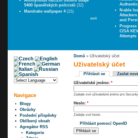
Anonymous odcizili osobní údaje
Authentic
5400 španělských policistů
(32)
N-able Iss
Mandrake wallpaper 4
(15)
Attacker
další
and Persi
Progress
CISA KEV 
Attempts
Domů
» Uživatelský účet
Uživatelský účet
Přihlásit se
Zaslat nov
Uživatelské jméno:
*
Navigace
Zadejte své uživatelské jméno pro Security
Heslo:
*
Blogy
Obrázky
Zadejte své heslo.
Poslední příspěvky
Oblíbený obsah
Přihlásit pomocí OpenID
Agregátor RSS
Kategorie