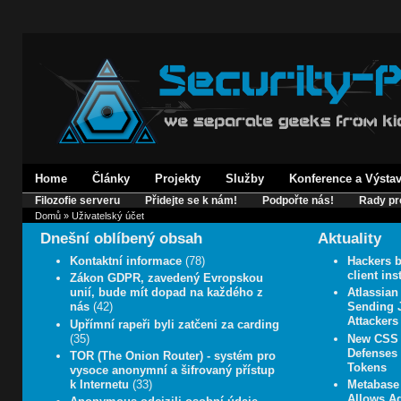
Home
Články
Projekty
Služby
Konference a Výsta
Filozofie serveru
Přidejte se k nám!
Podpořte nás!
Rady pr
Domů
» Uživatelský účet
Dnešní oblíbený obsah
Aktuality
Kontaktní informace
(78)
Hackers b
client in
Zákon GDPR, zavedený Evropskou
unií, bude mít dopad na každého z
Atlassian
nás
(42)
Sending J
Attackers
Upřímní rapeři byli zatčeni za carding
(35)
New CSS 
Defenses 
TOR (The Onion Router) - systém pro
Tokens
vysoce anonymní a šifrovaný přístup
k Internetu
(33)
Metabase 
Allows A