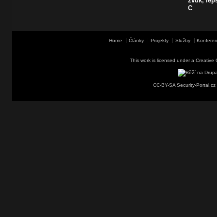
zvuk, lep
C
Home
Články
Projekty
Služby
Konferen
This work is licensed under a
Creative 
CC-BY-SA Security-Portal.cz 