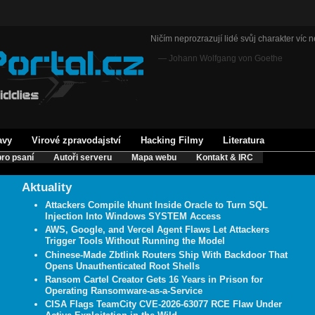
Ničím neprozrazují lidé svůj charakter víc ne
— Johann Wolfgang von Goethe
avy
Virové zpravodajství
Hacking Filmy
Literatura
ro psaní
Autoři serveru
Mapa webu
Kontakt & IRC
Aktuality
Attackers Compile khunt Inside Oracle to Turn SQL
Injection Into Windows SYSTEM Access
AWS, Google, and Vercel Agent Flaws Let Attackers
Trigger Tools Without Running the Model
Chinese-Made Zbtlink Routers Ship With Backdoor That
Opens Unauthenticated Root Shells
Ransom Cartel Creator Gets 16 Years in Prison for
Operating Ransomware-as-a-Service
CISA Flags TeamCity CVE-2026-63077 RCE Flaw Under