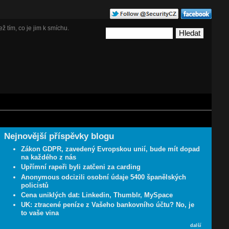
ž tím, co je jim k smíchu.
Nejnovější příspěvky blogu
Zákon GDPR, zavedený Evropskou unií, bude mít dopad
na každého z nás
Upřímní rapeři byli zatčeni za carding
Anonymous odcizili osobní údaje 5400 španělských
policistů
Cena uniklých dat: Linkedin, Thumblr, MySpace
UK: ztracené peníze z Vašeho bankovního účtu? No, je
to vaše vina
další