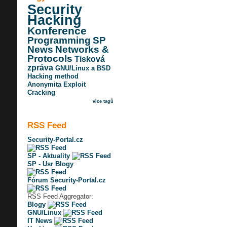
Security
Hacking
Konference
Programming
SP
News
Networks &
Protocols
Tisková
zpráva
GNU/Linux a BSD
Hacking method
Anonymita
Exploit
Cracking
více tagů
RSS Feed
Security-Portal.cz
SP - Aktuality
SP - Usr Blogy
Fórum Security-Portal.cz
RSS Feed Aggregator:
Blogy
GNU/Linux
IT News