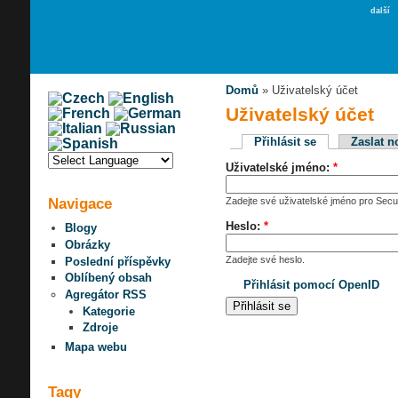
další
Domů
» Uživatelský účet
Uživatelský účet
Přihlásit se
Zaslat n
Uživatelské jméno:
*
Navigace
Zadejte své uživatelské jméno pro Secur
Heslo:
*
Blogy
Obrázky
Zadejte své heslo.
Poslední příspěvky
Oblíbený obsah
Přihlásit pomocí OpenID
Agregátor RSS
Kategorie
Zdroje
Mapa webu
Tagy