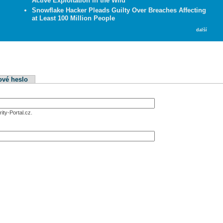
Active Exploitation in the Wild
Snowflake Hacker Pleads Guilty Over Breaches Affecting
at Least 100 Million People
další
ové heslo
ity-Portal.cz.