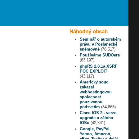
Náhodný obsah
Seminář o autorském
právu v Poslanecké
sněmovně
(78,517)
Používáme SUDOers
(83,197)
phpRS 2.8.1a XSRF
POC EXPLOIT
(43,117)
Americky soud
zakazal
webhostingovou
spolecnost
pouzivanou
podsvetim
(34,865)
Cisco IOS 2 - verze,
upgrade a záloha
IOSu
(42,331)
Google, PayPal,
Yahoo, Amazon,
eBay, Twitter a další