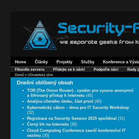
Home
Články
Projekty
Služby
Konference a Výst
Filozofie serveru
Přidejte se k nám!
Podpořte nás!
Rady p
Domů
» Uživatelský účet
Dnešní oblíbený obsah
TOR (The Onion Router) - systém pro vysoce anonymní
a šifrovaný přístup k Internetu
(45)
Analýza cíleného útoku, část první
(40)
Kybernetický zákon – téma pro IT Security Workshop
(32)
Registrace na Security Session 2015 spuštěna!
(31)
Černý trh na Internetu
(30)
Cloud Computing Conference završí konferenční IT
sezónu
(30)