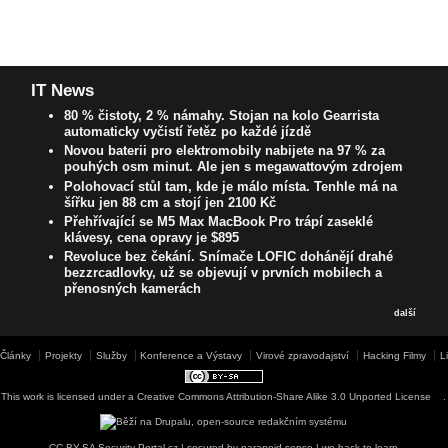
IT News
80 % čistoty, 2 % námahy. Stojan na kolo Gearrista
automaticky vyčistí řetěz po každé jízdě
Novou baterii pro elektromobily nabijete na 97 % za
pouhých osm minut. Ale jen s megawattovým zdrojem
Polohovací stůl tam, kde je málo místa. Tenhle má na
šířku jen 88 cm a stojí jen 2100 Kč
Přehřívající se M5 Max MacBook Pro trápí zaseklé
klávesy, cena opravy je $895
Revoluce bez čekání. Snímače LOFIC dohánějí drahé
bezzrcadlovky, už se objevují v prvních mobilech a
přenosných kamerách
další
Články
Projekty
Služby
Konference a Výstavy
Virové zpravodajství
Hacking Filmy
L
This work is licensed under a
Creative Commons Attribution-Share Alike 3.0 Unported License
.
CC-BY-SA Security-Portal.cz | secured by paranoid sense | we hack to learn