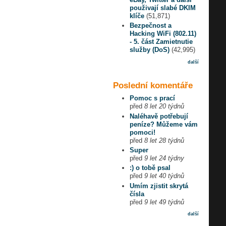
použivají slabé DKIM
klíče
(51,871)
Bezpečnost a
Hacking WiFi (802.11)
- 5. část Zamietnutie
služby (DoS)
(42,995)
další
Poslední komentáře
Pomoc s prací
před
8 let 20 týdnů
Naléhavě potřebují
peníze? Můžeme vám
pomoci!
před
8 let 28 týdnů
Super
před
9 let 24 týdny
:) o tobě psal
před
9 let 40 týdnů
Umím zjistit skrytá
čísla
před
9 let 49 týdnů
další