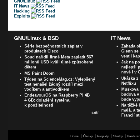
GNU/Linux
IT News
Hacking
Exploits
GNU/Linux & BSD
IT News
Série bezpečnostních záplat v
Záhada ob
produktech Cisco
Glenn se 
ventil ka
Soud nařídil firmě Meta zaplatit 567
milionů USD kvůli újmě způsobené
Jak na poč
dětem
nejlepší 
nově i v
MS Paint Doom
Ukázka z 
Týden na ScienceMag.cz: Vylepšený
Netflixu
test nenašel žádný rozdíl mezi
vodíkem a antivodíkem
Muskova T
budova v h
EndeavourOS na Raspberry Pi 4B
bude vypa
4 GB: doladění systému
k použitelnosti
Na těžké 
malá, a t
další
Francií s
Home
Články
Projekty
Služby
Konferen