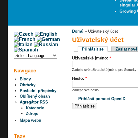
DeepMind
singular 
Growing 
Domů
» Uživatelský účet
Uživatelský účet
Přihlásit se
Zaslat nové
Uživatelské jméno:
*
Navigace
Zadejte své uživatelské jméno pro Security-
Heslo:
*
Blogy
Obrázky
Zadejte své heslo.
Poslední příspěvky
Oblíbený obsah
Přihlásit pomocí OpenID
Agregátor RSS
Kategorie
Zdroje
Mapa webu
Tagy