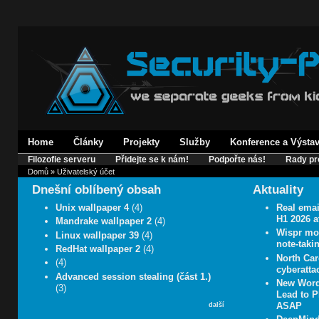
Home
Články
Projekty
Služby
Konference a Výsta
Filozofie serveru
Přidejte se k nám!
Podpořte nás!
Rady pr
Domů
» Uživatelský účet
Dnešní oblíbený obsah
Aktuality
Unix wallpaper 4
(4)
Real emai
H1 2026 a
Mandrake wallpaper 2
(4)
Wispr mov
Linux wallpaper 39
(4)
note-taki
RedHat wallpaper 2
(4)
North Car
(4)
cyberatta
Advanced session stealing (část 1.)
New Word
(3)
Lead to P
ASAP
další