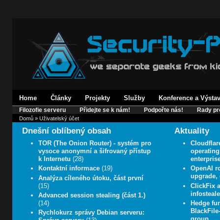
Home
Články
Projekty
Služby
Konference a Výsta
Filozofie serveru
Přidejte se k nám!
Podpořte nás!
Rady pr
Domů
» Uživatelský účet
Dnešní oblíbený obsah
Aktuality
TOR (The Onion Router) - systém pro
Cloudflar
vysoce anonymní a šifrovaný přístup
operating 
k Internetu
(28)
enterpris
Kontaktní informace
(19)
OpenAI ro
upgrade, e
Analýza cíleného útoku, část první
(15)
ClickFix
infosteale
Advanced session stealing (část 1.)
(14)
Hedge fun
BlackFile
Rychlokurz správy Debian serveru:
group