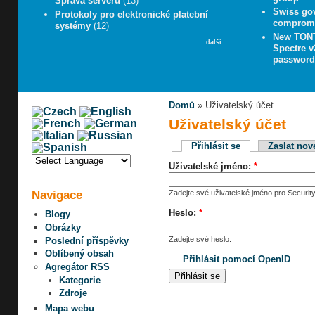
Správa serveru
(13)
Swiss go
Protokoly pro elektronické platební
compromi
systémy
(12)
New TONT
další
Spectre v
password
Domů
» Uživatelský účet
Uživatelský účet
Přihlásit se
Zaslat nov
Uživatelské jméno:
*
Navigace
Zadejte své uživatelské jméno pro Security
Heslo:
*
Blogy
Obrázky
Zadejte své heslo.
Poslední příspěvky
Oblíbený obsah
Přihlásit pomocí OpenID
Agregátor RSS
Kategorie
Zdroje
Mapa webu