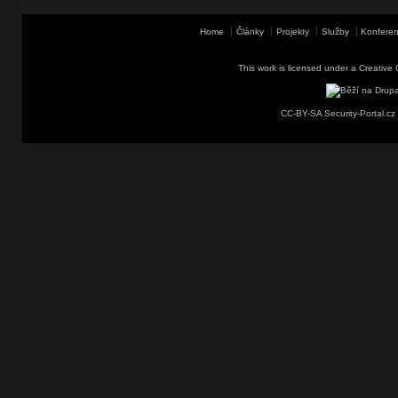
Home
Články
Projekty
Služby
Konferen
This work is licensed under a
Creative 
CC-BY-SA Security-Portal.cz 