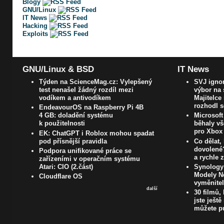
Blogy
GNU/Linux
IT News
Hacking
Exploits
GNU/Linux & BSD
IT News
Týden na ScienceMag.cz: Vylepšený
SVJ ignor
test nenašel žádný rozdíl mezi
výbor na 
vodíkem a antivodíkem
Majitelce
rozhodl 
EndeavourOS na Raspberry Pi 4B
4 GB: doladění systému
Microsoft
k použitelnosti
běhaly vš
pro Xbox
EK: ChatGPT i Roblox mohou spadat
pod přísnější pravidla
Co dělat, 
dovolené?
Podpora unifikované práce se
a rychle 
zařízeními v operačním systému
Atari: CIO (2.část)
Synology
Modely N
Cloudflare OS
vyměnite
další
30 filmů,
jste ještě
můžete pu