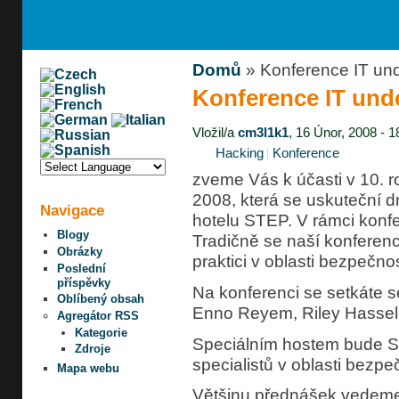
Domů
» Konference IT un
Konference IT und
Vložil/a
cm3l1k1
, 16 Únor, 2008 - 1
Hacking
Konference
zveme Vás k účasti v 10. 
2008, která se uskuteční d
Navigace
hotelu STEP. V rámci konf
Blogy
Tradičně se naší konferen
Obrázky
praktici v oblasti bezpečnost
Poslední
příspěvky
Na konferenci se setkáte 
Oblíbený obsah
Enno Reyem, Riley Hassele
Agregátor RSS
Kategorie
Speciálním hostem bude S
Zdroje
specialistů v oblasti bezpe
Mapa webu
Většinu přednášek vedeme