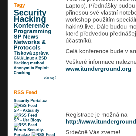
Tagy
Laptop). Přednášky budou 
Security
přinesou své vlastní noteb
Hacking
workshop použitím speciáln
Konference
hakin9.live. Dále budou moc
Programming
které předvedou přednášejí
SP News
účastníků.
Networks &
Protocols
Celá konference bude v ang
Tisková zpráva
GNU/Linux a BSD
Veškeré informace nalezne
Hacking method
Anonymita
Exploit
www.itunderground.org
Cracking
více tagů
RSS Feed
Security-Portal.cz
SP - Aktuality
Registrace je možná na
SP - Usr Blogy
http://www.itunderground.
Fórum Security-
Srdečně Vás zveme!
Portal.cz