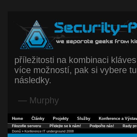
příležitosti na kombinaci kláves,
více možností, pak si vybere tu
následky.
— Murphy
Home
Články
Projekty
Služby
Konference a Výsta
Filozofie serveru
Přidejte se k nám!
Podpořte nás!
Rady pr
Domů
» Konference IT underground 2008