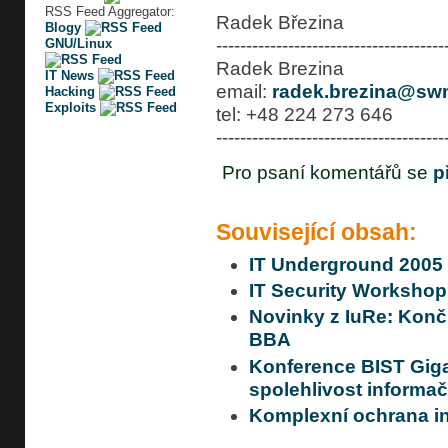
RSS Feed Aggregator:
Radek Březina
Blogy
--------------------------------------
GNU/Linux
Radek Brezina
IT News
email:
radek.brezina@sw
Hacking
Exploits
tel: +48 224 273 646
--------------------------------------
Pro psaní komentářů se
p
Související obsah:
IT Underground 2005
IT Security Workshop
Novinky z IuRe: Končí
BBA
Konference BIST Gig
spolehlivost informa
Komplexní ochrana i