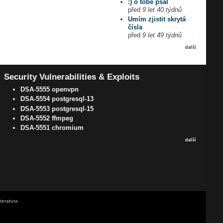
:) o tobě psal
před
9 let 40 týdnů
Umím zjistit skrytá
čísla
před
9 let 49 týdnů
další
Security Vulnerabilities & Exploits
DSA-5555 openvpn
DSA-5554 postgresql-13
DSA-5553 postgresql-15
DSA-5552 ffmpeg
DSA-5551 chromium
další
iteratura