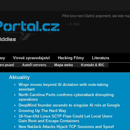
Pěst sice není žádný argument, ale kde nají
— A. Brie
avy
Virové zpravodajství
Hacking Filmy
Literatura
ro psaní
Autoři serveru
Mapa webu
Kontakt & IRC
Aktuality
Wispr moves beyond AI dictation with note-taking
assistant
North Carolina Ports confirms cyberattack disrupting
operations
DeepMind founder ascends to singular AI role at Google
Growing Up The Hard Way
18-Year-Old Linux SCTP Flaw Could Let Local Users
Gain Root and Escape Containers
New NatJack Attacks Hijack TCP Sessions and Spoof