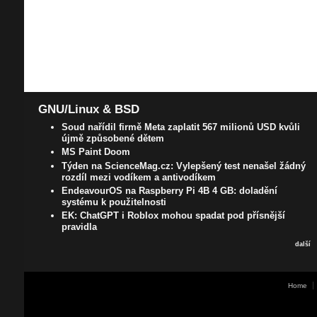
GNU/Linux & BSD
Soud nařídil firmě Meta zaplatit 567 milionů USD kvůli
újmě způsobené dětem
MS Paint Doom
Týden na ScienceMag.cz: Vylepšený test nenašel žádný
rozdíl mezi vodíkem a antivodíkem
EndeavourOS na Raspberry Pi 4B 4 GB: doladění
systému k použitelnosti
EK: ChatGPT i Roblox mohou spadat pod přísnější
pravidla
další
Home