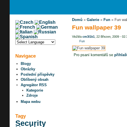
Domů
»
Galerie
»
Fun
» Fun wal
Fun wallpaper 39
Vložil/a
cm3l1k1
, 22 Březen, 2009 - 02:
Fun
Pro psaní komentářů se
přihlaš
Navigace
Blogy
Obrázky
Poslední příspěvky
Oblíbený obsah
Agregátor RSS
Kategorie
Zdroje
Mapa webu
Tagy
Security