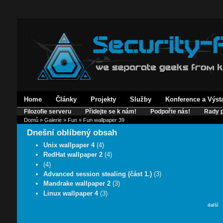
Home
Články
Projekty
Služby
Konference a Výst
Filozofie serveru
Přidejte se k nám!
Podpořte nás!
Rady p
Domů
»
Galerie
»
Fun
» Fun wallpaper 39
Dnešní oblíbený obsah
Unix wallpaper 4
(4)
RedHat wallpaper 2
(4)
(4)
Advanced session stealing (část 1.)
(3)
Mandrake wallpaper 2
(3)
Linux wallpaper 4
(3)
další