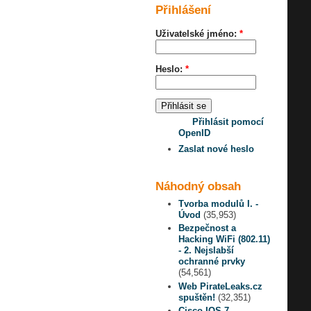
Přihlášení
Uživatelské jméno:
*
Heslo:
*
Přihlásit pomocí
OpenID
Zaslat nové heslo
Náhodný obsah
Tvorba modulů I. -
Úvod
(35,953)
Bezpečnost a
Hacking WiFi (802.11)
- 2. Nejslabší
ochranné prvky
(54,561)
Web PirateLeaks.cz
spuštěn!
(32,351)
Cisco IOS 7 -