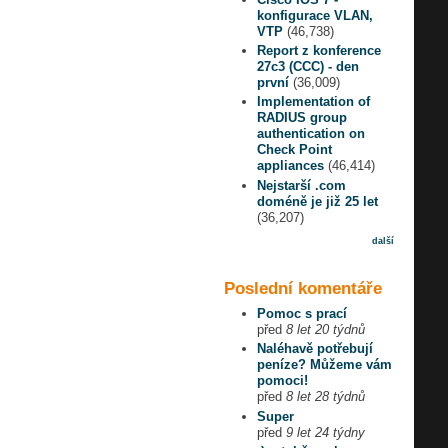
konfigurace VLAN,
VTP
(46,738)
Report z konference
27c3 (CCC) - den
první
(36,009)
Implementation of
RADIUS group
authentication on
Check Point
appliances
(46,414)
Nejstarší .com
doméně je již 25 let
(36,207)
další
Poslední komentáře
Pomoc s prací
před
8 let 20 týdnů
Naléhavě potřebují
peníze? Můžeme vám
pomoci!
před
8 let 28 týdnů
Super
před
9 let 24 týdny