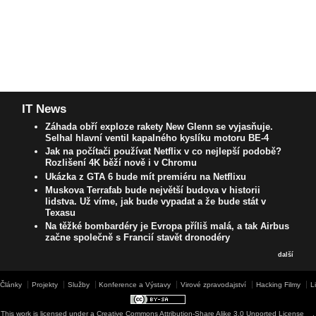
IT News
Záhada obří exploze rakety New Glenn se vyjasňuje.
Selhal hlavní ventil kapalného kyslíku motoru BE-4
Jak na počítači používat Netflix v co nejlepší podobě?
Rozlišení 4K běží nově i v Chromu
Ukázka z GTA 6 bude mít premiéru na Netflixu
Muskova Terrafab bude největší budova v historii
lidstva. Už víme, jak bude vypadat a že bude stát v
Texasu
Na těžké bombardéry je Evropa příliš malá, a tak Airbus
začne společně s Francií stavět dronodéry
další
Články
Projekty
Služby
Konference a Výstavy
Virové zpravodajství
Hacking Filmy
L
This work is licensed under a
Creative Commons Attribution-Share Alike 3.0 Unported License
.