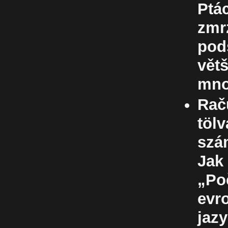
Ptác
zmr
pod
vět
mno
Raču
töl
szá
Jak
„Po
evr
jaz