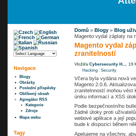
Att
Domů
»
Blogy
»
Blog uživ
Magento vydal záplaty na ně
Magento vydal zápl
zranitelností
Vložil/a
Cybersecurity H...
, 19 
Navigace
Hacking
Security
Blogy
Včera byla vydána nová ve
Obrázky
Magento 2.0.6. Aktualizova
Poslední příspěvky
zranitelnností mohou vést
Oblíbený obsah
úniku informací a XSS úto
Agregátor RSS
Kategorie
Podle bezpečnostního bull
Zdroje
žádné útoky proti uživate
Mapa webu
webové aplikace a její popu
bude k dispozici během něk
Tagy
Apelujeme na všechny, aby.