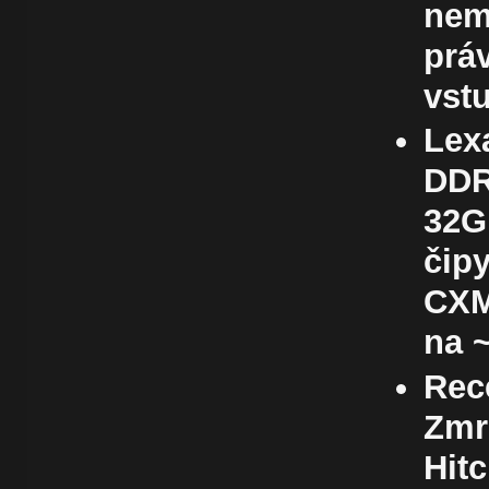
nem
práv
vst
Lex
DDR
32G
čip
CXM
na 
Rec
Zmrz
Hit