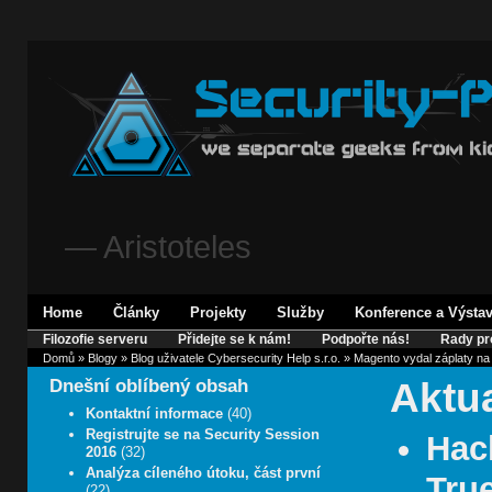
— Aristoteles
Home
Články
Projekty
Služby
Konference a Výsta
Filozofie serveru
Přidejte se k nám!
Podpořte nás!
Rady pr
Domů
»
Blogy
»
Blog uživatele Cybersecurity Help s.r.o.
» Magento vydal záplaty na n
Aktua
Dnešní oblíbený obsah
Kontaktní informace
(40)
Registrujte se na Security Session
Hac
2016
(32)
Analýza cíleného útoku, část první
Tru
(22)