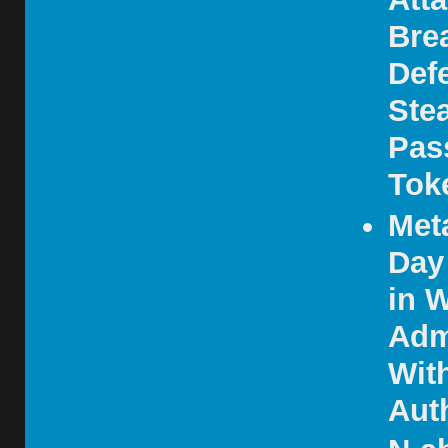
Bre
Def
Stea
Pas
Tok
Met
Day
in W
Adm
Wit
Aut