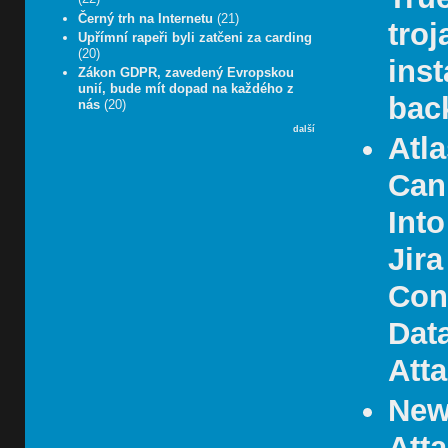
Černý trh na Internetu
(21)
troj
Upřímní rapeři byli zatčeni za carding
(20)
inst
Zákon GDPR, zavedený Evropskou
unií, bude mít dopad na každého z
bac
nás
(20)
další
Atl
Can
Int
Jira
Con
Data
Att
New
Att