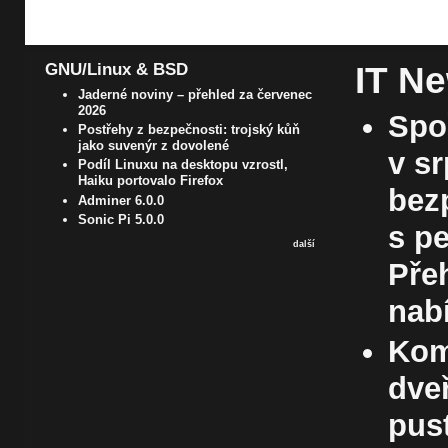
IT N
GNU/Linux & BSD
Jaderné noviny – přehled za červenec
2026
Spo
Postřehy z bezpečnosti: trojský kůň
jako suvenýr z dovolené
v s
Podíl Linuxu na desktopu vzrostl,
Haiku portovalo Firefox
bez
Adminer 6.0.0
Sonic Pi 5.0.0
s p
další
Pře
nab
Kom
dve
pust