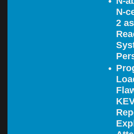
N-a
N-ce
2 as
Rea
Sys
Pers
Pro
Loa
Fla
KEV
Rep
Expl