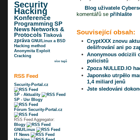
Security
Blog uživatele Cyberse
Hacking
komentářů se
přihlašte
Konference
Programming
SP
News
Networks &
Související obsah:
Protocols
Tisková
zpráva
CryptXXX znovu aktu
GNU/Linux a BSD
Hacking method
dešifrování ani po z
Anonymita
Exploit
Anonymous odcizili 
Cracking
policistů
více tagů
Zpoza NULLED.IO ha
Japonsko utrpělo ma
RSS Feed
1,4 miliard jenů
Security-Portal.cz
Jste sledováni dokon
SP - Aktuality
SP - Usr Blogy
Fórum Security-Portal.cz
RSS Feed Aggregator:
Blogy
GNU/Linux
IT News
Hacking