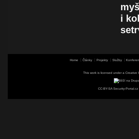
myš
i ko
set
Home
Články
Projekty
Služby
Konferen
This work is licensed under a
Creative 
CC-BY-SA Security-Portal.cz 