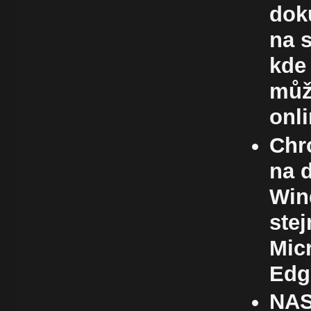
doku
na s
kde 
můž
onl
Chr
na 
Win
stej
Micr
Ed
NAS