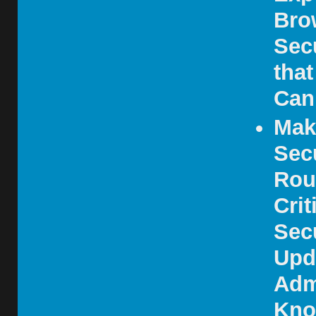
Bro
Sec
that
Can
Mak
Sec
Rou
Crit
Sec
Upd
Adm
Kn