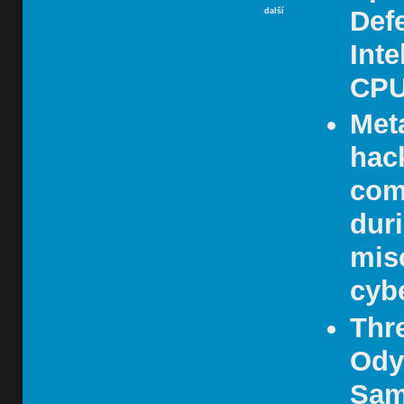
Def
další
Int
CP
Met
hac
com
dur
mis
cybe
Thr
Ody
Sam