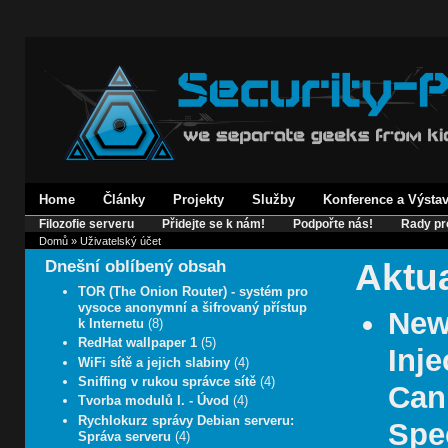
Home
Články
Projekty
Služby
Konference a Výsta
Filozofie serveru
Přidejte se k nám!
Podpořte nás!
Rady pr
Domů
» Uživatelský účet
Aktua
Dnešní oblíbený obsah
TOR (The Onion Router) - systém pro
vysoce anonymní a šifrovaný přístup
New
k Internetu
(8)
RedHat wallpaper 1
(5)
Inje
WiFi sítě a jejich slabiny
(4)
Sniffing v rukou správce sítě
(4)
Can
Tvorba modulů I. - Úvod
(4)
Rychlokurz správy Debian serveru:
Spe
Správa serveru
(4)