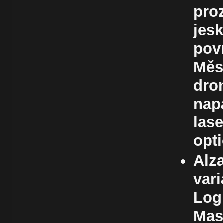
pro
jes
pov
Měs
dro
nap
las
opt
Alz
vari
Log
Mas