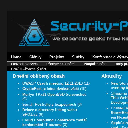
Home
Články
Projekty
Služby
Konference a Výsta
Filozofie serveru
Přidejte se k nám!
Podpořte nás!
Rady pr
Domů
» Uživatelský účet
Dnešní oblíbený obsah
Aktuality
OWASP Czech meeting 12.11.2013
(11)
New Stor
used by f
CryptoFest je letos dvakrát větší
(10)
Shipping
Merlyn TPx31 OpenBSD Screenshot
This Web
(9)
Developm
Seriál: Postřehy z bezpečnosti
(8)
China-Li
Deface a directory listing webu
StormEnc
SPOZ.cz
(8)
via N-cen
Cloud Computing Conference završí
Apple’s r
konferenční IT sezónu
(8)
cost, it’s