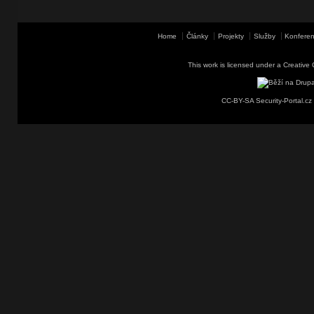
Home
Články
Projekty
Služby
Konferen
This work is licensed under a
Creative 
CC-BY-SA Security-Portal.cz 