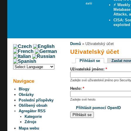
další
⚡ Weekly
Metabase
Attacks, 
CISA: So
exploite
Domů
» Uživatelský účet
Uživatelský účet
Přihlásit se
Zaslat nov
Uživatelské jméno:
*
Navigace
Zadejte své uživatelské jméno pro Security
Heslo:
*
Blogy
Obrázky
Zadejte své heslo.
Poslední příspěvky
Oblíbený obsah
Přihlásit pomocí OpenID
Agregátor RSS
Kategorie
Zdroje
Mapa webu