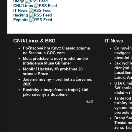
Blogy
GNU/Linux
IT News
Hacking
Exploits
GNU/Linux & BSD
IT News
Počítačová hra Knytt Classic zdarma
Co novéh
na Steamu a GOG.com
navigace 
původní t
Meta představila nový model umělé
inteligence Muse Glimmer
Jak rychl
různými p
Mobilní Hackday #8 proběhne 28.
LocalSen
srpna v Praze
Linux, An
Jaderné noviny – přehled za červenec
GTA 6 má 
2026
Šéf spole
Postřehy z bezpečnosti: trojský kůň
diskům i 
jako suvenýr z dovolené
Tahle loď 
další
turbíny n
vysune he
přeroste 
Drsný San
Trestat n
žena. Tady