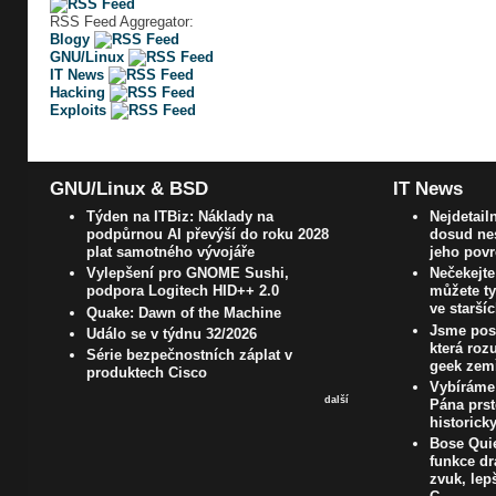
RSS Feed Aggregator:
Blogy
GNU/Linux
IT News
Hacking
Exploits
GNU/Linux & BSD
IT News
Týden na ITBiz: Náklady na
Nejdetail
podpůrnou AI převýší do roku 2028
dosud nes
plat samotného vývojáře
jeho pov
Vylepšení pro GNOME Sushi,
Nečekejte
podpora Logitech HID++ 2.0
můžete ty
ve starší
Quake: Dawn of the Machine
Jsme pos
Událo se v týdnu 32/2026
která roz
Série bezpečnostních záplat v
geek zem
produktech Cisco
Vybíráme 
další
Pána prst
historick
Bose Quie
funkce dr
zvuk, lep