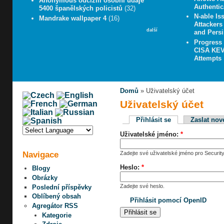
Anonymous odcizili osobní údaje
Authentic
5400 španělských policistů
(32)
N-able Iss
Mandrake wallpaper 4
(16)
Attacker
další
and Persi
Progress
CISA KEV 
Attempts
Domů
» Uživatelský účet
Uživatelský účet
Přihlásit se
Zaslat nov
Uživatelské jméno:
*
Navigace
Zadejte své uživatelské jméno pro Security
Heslo:
*
Blogy
Obrázky
Zadejte své heslo.
Poslední příspěvky
Oblíbený obsah
Přihlásit pomocí OpenID
Agregátor RSS
Kategorie