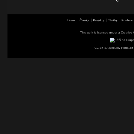
C
Home
Články
Projekty
Služby
Konferen
This work is licensed under a
Creative 
CC-BY-SA Security-Portal.cz 