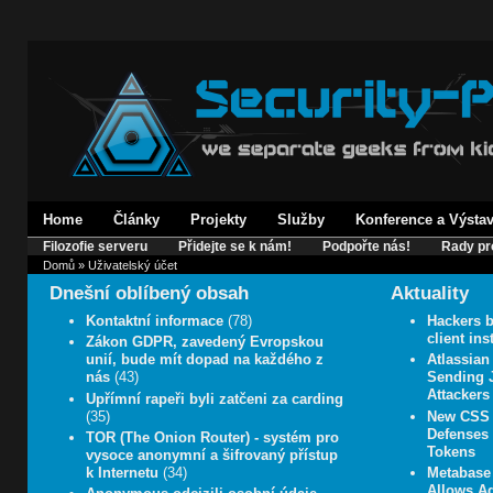
Home
Články
Projekty
Služby
Konference a Výsta
Filozofie serveru
Přidejte se k nám!
Podpořte nás!
Rady pr
Domů
» Uživatelský účet
Dnešní oblíbený obsah
Aktuality
Kontaktní informace
(78)
Hackers b
client in
Zákon GDPR, zavedený Evropskou
unií, bude mít dopad na každého z
Atlassian
nás
(43)
Sending J
Attackers
Upřímní rapeři byli zatčeni za carding
(35)
New CSS 
Defenses 
TOR (The Onion Router) - systém pro
Tokens
vysoce anonymní a šifrovaný přístup
k Internetu
(34)
Metabase 
Allows A