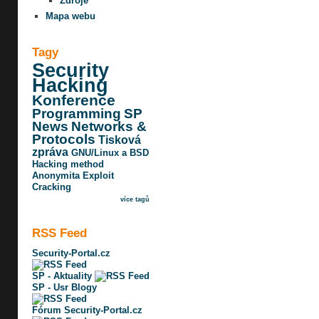
Zdroje
Mapa webu
Tagy
Security
Hacking
Konference
Programming
SP
News
Networks &
Protocols
Tisková
zpráva
GNU/Linux a BSD
Hacking method
Anonymita
Exploit
Cracking
více tagů
RSS Feed
Security-Portal.cz
SP - Aktuality
SP - Usr Blogy
Fórum Security-Portal.cz