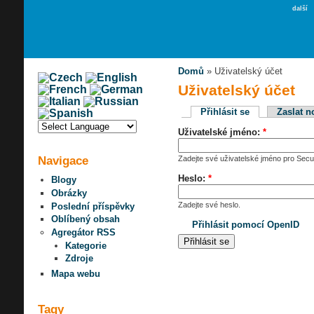
další
Domů
» Uživatelský účet
Uživatelský účet
Přihlásit se
Zaslat n
Uživatelské jméno:
*
Navigace
Zadejte své uživatelské jméno pro Secur
Heslo:
*
Blogy
Obrázky
Zadejte své heslo.
Poslední příspěvky
Oblíbený obsah
Přihlásit pomocí OpenID
Agregátor RSS
Kategorie
Zdroje
Mapa webu
Tagy