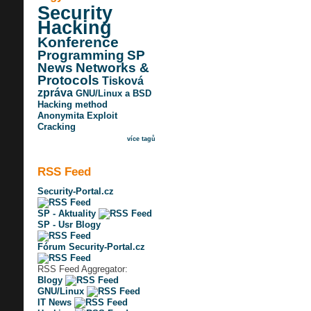
Security
Hacking
Konference
Programming
SP
News
Networks &
Protocols
Tisková
zpráva
GNU/Linux a BSD
Hacking method
Anonymita
Exploit
Cracking
více tagů
RSS Feed
Security-Portal.cz
SP - Aktuality
SP - Usr Blogy
Fórum Security-Portal.cz
RSS Feed Aggregator:
Blogy
GNU/Linux
IT News