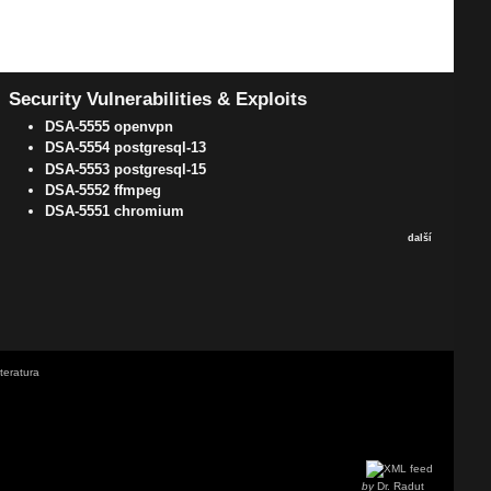
Security Vulnerabilities & Exploits
DSA-5555 openvpn
DSA-5554 postgresql-13
DSA-5553 postgresql-15
DSA-5552 ffmpeg
DSA-5551 chromium
další
iteratura
by
Dr. Radut