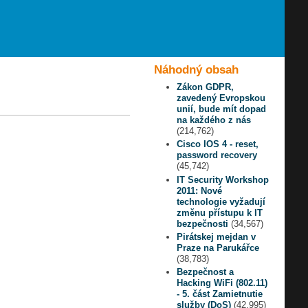
Náhodný obsah
Zákon GDPR,
zavedený Evropskou
unií, bude mít dopad
na každého z nás
(214,762)
Cisco IOS 4 - reset,
password recovery
(45,742)
IT Security Workshop
2011: Nové
technologie vyžadují
změnu přístupu k IT
bezpečnosti
(34,567)
Pirátskej mejdan v
Praze na Parukářce
(38,783)
Bezpečnost a
Hacking WiFi (802.11)
- 5. část Zamietnutie
služby (DoS)
(42,995)