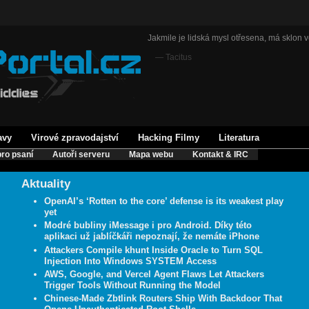
Jakmile je lidská mysl otřesena, má sklon v
— Tacitus
avy
Virové zpravodajství
Hacking Filmy
Literatura
ro psaní
Autoři serveru
Mapa webu
Kontakt & IRC
Aktuality
OpenAI’s ‘Rotten to the core’ defense is its weakest play
yet
Modré bubliny iMessage i pro Android. Díky této
aplikaci už jablíčkáři nepoznají, že nemáte iPhone
Attackers Compile khunt Inside Oracle to Turn SQL
Injection Into Windows SYSTEM Access
AWS, Google, and Vercel Agent Flaws Let Attackers
Trigger Tools Without Running the Model
Chinese-Made Zbtlink Routers Ship With Backdoor That