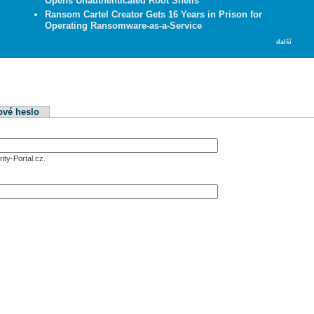
Opens Unauthenticated Root Shells
Ransom Cartel Creator Gets 16 Years in Prison for
Operating Ransomware-as-a-Service
další
ové heslo
ity-Portal.cz.