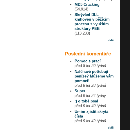
MD5 Cracking
(54,914)
Skrývání DLL
knihoven v běžícím
procesu s využitím
struktury PEB
(113,233)
další
Poslední komentáře
Pomoc s prací
před
8 let 20 týdnů
Naléhavě potřebují
peníze? Můžeme vám
pomoci!
před
8 let 28 týdnů
Super
před
9 let 24 týdny
:) o tobě psal
před
9 let 40 týdnů
Umím zjistit skrytá
čísla
před
9 let 49 týdnů
další