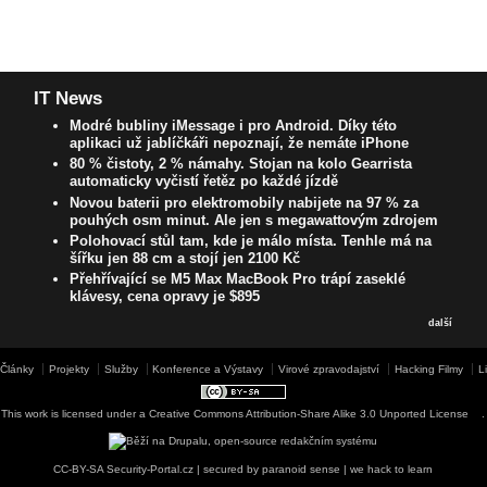
IT News
Modré bubliny iMessage i pro Android. Díky této
aplikaci už jablíčkáři nepoznají, že nemáte iPhone
80 % čistoty, 2 % námahy. Stojan na kolo Gearrista
automaticky vyčistí řetěz po každé jízdě
Novou baterii pro elektromobily nabijete na 97 % za
pouhých osm minut. Ale jen s megawattovým zdrojem
Polohovací stůl tam, kde je málo místa. Tenhle má na
šířku jen 88 cm a stojí jen 2100 Kč
Přehřívající se M5 Max MacBook Pro trápí zaseklé
klávesy, cena opravy je $895
další
Články
Projekty
Služby
Konference a Výstavy
Virové zpravodajství
Hacking Filmy
L
This work is licensed under a
Creative Commons Attribution-Share Alike 3.0 Unported License
.
CC-BY-SA Security-Portal.cz | secured by paranoid sense | we hack to learn