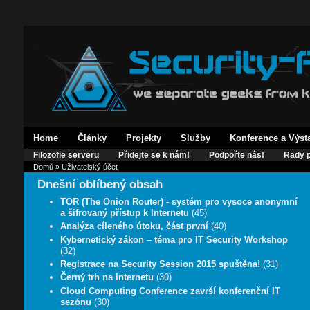
Home
Články
Projekty
Služby
Konference a Výst
Filozofie serveru
Přidejte se k nám!
Podpořte nás!
Rady p
Domů
» Uživatelský účet
Dnešní oblíbený obsah
TOR (The Onion Router) - systém pro vysoce anonymní
a šifrovaný přístup k Internetu
(45)
Analýza cíleného útoku, část první
(40)
Kybernetický zákon – téma pro IT Security Workshop
(32)
Registrace na Security Session 2015 spuštěna!
(31)
Černý trh na Internetu
(30)
Cloud Computing Conference završí konferenční IT
sezónu
(30)