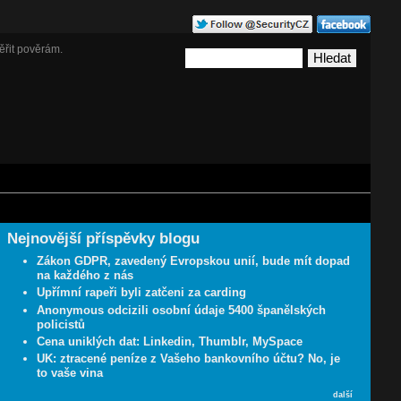
ěřit pověrám.
Nejnovější příspěvky blogu
Zákon GDPR, zavedený Evropskou unií, bude mít dopad
na každého z nás
Upřímní rapeři byli zatčeni za carding
Anonymous odcizili osobní údaje 5400 španělských
policistů
Cena uniklých dat: Linkedin, Thumblr, MySpace
UK: ztracené peníze z Vašeho bankovního účtu? No, je
to vaše vina
další