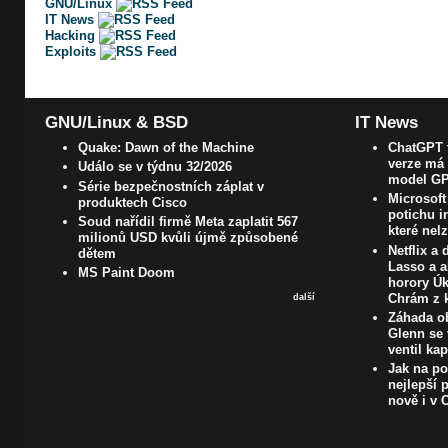
GNU/Linux
IT News
Hacking
Exploits
GNU/Linux & BSD
IT News
Quake: Dawn of the Machine
ChatGPT t
verze má 
Událo se v týdnu 32/2026
model GP
Série bezpečnostních záplat v
Microsoft
produktech Cisco
potichu i
Soud nařídil firmě Meta zaplatit 567
které nel
milionů USD kvůli újmě způsobené
Netflix a
dětem
Lasso a a
MS Paint Doom
horory Úk
Chrám z k
další
Záhada ob
Glenn se 
ventil ka
Jak na poč
nejlepší 
nově i v