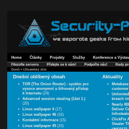
Home
Články
Projekty
Služby
Konference a Výsta
Filozofie serveru
Přidejte se k nám!
Podpořte nás!
Rady pr
Domů
» Uživatelský účet
Dnešní oblíbený obsah
Aktuality
TOR (The Onion Router) - systém pro
Metabase 
vysoce anonymní a šifrovaný přístup
customer 
k Internetu
(24)
Unlimite
Advanced session stealing (část 1.)
breach im
(20)
Nearly 8
Linux wallpaper 4
(17)
Deliver C
Infosteale
Linux wallpaper 46
(16)
ClickFix 
Kontaktní informace
(15)
Stealer T
Linux wallpaper 45
(15)