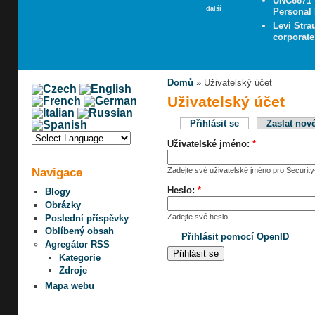
UNC6671 V
další
Personal 
Levi Stra
corporate
Domů
» Uživatelský účet
Uživatelský účet
Přihlásit se
Zaslat nov
Uživatelské jméno:
*
Navigace
Zadejte své uživatelské jméno pro Security-
Heslo:
*
Blogy
Obrázky
Zadejte své heslo.
Poslední příspěvky
Oblíbený obsah
Přihlásit pomocí OpenID
Agregátor RSS
Kategorie
Zdroje
Mapa webu