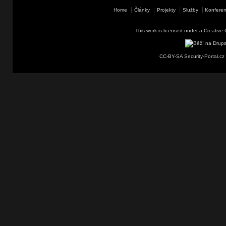
Home
Články
Projekty
Služby
Konferen
This work is licensed under a
Creative 
CC-BY-SA Security-Portal.cz 