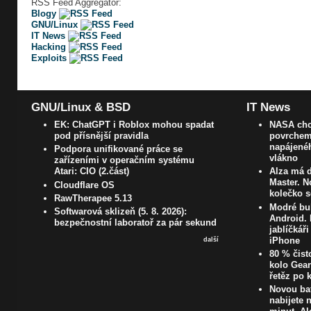
RSS Feed Aggregator:
Blogy
GNU/Linux
IT News
Hacking
Exploits
GNU/Linux & BSD
IT News
EK: ChatGPT i Roblox mohou spadat
NASA chc
pod přísnější pravidla
povrchem
napájenéh
Podpora unifikované práce se
vlákno
zařízeními v operačním systému
Atari: CIO (2.část)
Alza má d
Master. N
Cloudflare OS
kolečko s
RawTherapee 5.13
Modré bub
Softwarová sklizeň (5. 8. 2026):
Android. 
bezpečnostní laboratoř za pár sekund
jablíčkář
iPhone
další
80 % čist
kolo Gear
řetěz po 
Novou bat
nabijete