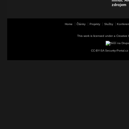
minut. A
zdrojem
Home
Články
Projekty
Služby
Konferen
This work is licensed under a
Creative 
CC-BY-SA Security-Portal.cz 