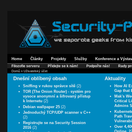
Home
Články
Projekty
Služby
Konference a Výsta
Filozofie serveru
Přidejte se k nám!
Podpořte nás!
Rady pr
Domů
» Uživatelský účet
Dnešní oblíbený obsah
Aktuality
Sniffing v rukou správce sítě
(2)
How AI E
Gap that 
TOR (The Onion Router) - systém pro
vysoce anonymní a šifrovaný přístup
Mak's We
k Internetu
(2)
Critical 
Admins 
Debian wallpaper 25
(2)
Kubernet
Jednoduchý TCP/UDP scanner v C++
Path Trav
(2)
Vulnerabil
Registrujte se na Security Session
Over 4,4
2016
(2)
Online, 2