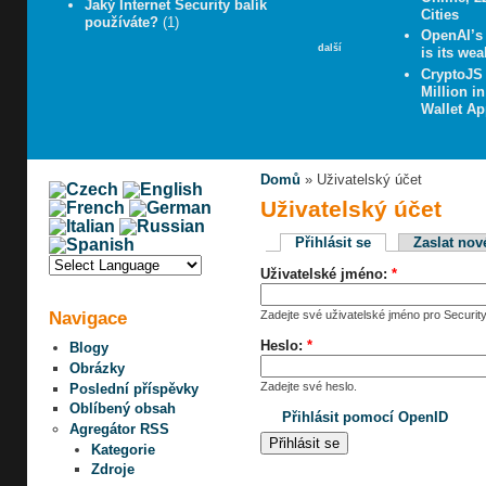
Jaký Internet Security balík
Cities
používáte?
(1)
OpenAI’s 
další
is its wea
CryptoJS
Million i
Wallet A
Domů
» Uživatelský účet
Uživatelský účet
Přihlásit se
Zaslat nov
Uživatelské jméno:
*
Navigace
Zadejte své uživatelské jméno pro Security
Heslo:
*
Blogy
Obrázky
Zadejte své heslo.
Poslední příspěvky
Oblíbený obsah
Přihlásit pomocí OpenID
Agregátor RSS
Kategorie
Zdroje