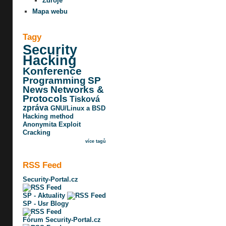
Zdroje
Mapa webu
Tagy
Security
Hacking
Konference
Programming
SP
News
Networks &
Protocols
Tisková
zpráva
GNU/Linux a BSD
Hacking method
Anonymita
Exploit
Cracking
více tagů
RSS Feed
Security-Portal.cz
SP - Aktuality
SP - Usr Blogy
Fórum Security-Portal.cz