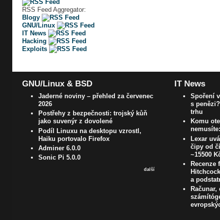
RSS Feed Aggregator:
Blogy
GNU/Linux
IT News
Hacking
Exploits
GNU/Linux & BSD
IT News
Jaderné noviny – přehled za červenec
Spoření 
2026
s penězi?
trhu
Postřehy z bezpečnosti: trojský kůň
jako suvenýr z dovolené
Komu otev
nemusíte:
Podíl Linuxu na desktopu vzrostl,
Haiku portovalo Firefox
Lexar uvá
čipy od č
Adminer 6.0.0
~15500 K
Sonic Pi 5.0.0
Recenze f
další
Hitchcock
a podstat
Računar, 
számítógé
evropskýc