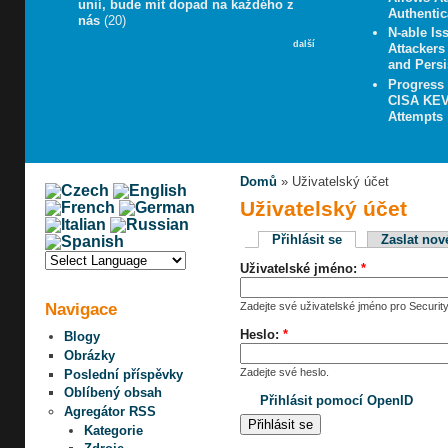
unií, bude mít dopad na každého z
Authentic
nás
(20)
N-able Iss
další
Attacker
and Persi
Progress
CISA KEV 
Attempts
Domů
» Uživatelský účet
Uživatelský účet
Přihlásit se
Zaslat nov
Uživatelské jméno:
*
Navigace
Zadejte své uživatelské jméno pro Security
Heslo:
*
Blogy
Obrázky
Zadejte své heslo.
Poslední příspěvky
Oblíbený obsah
Přihlásit pomocí OpenID
Agregátor RSS
Kategorie