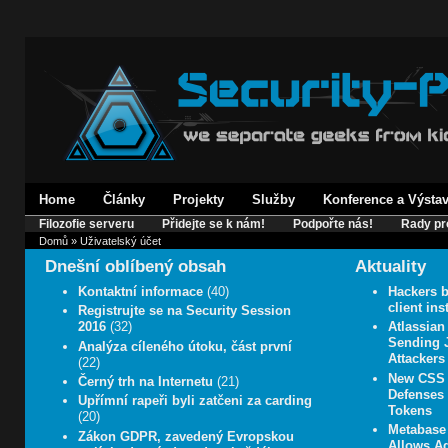
Home
Články
Projekty
Služby
Konference a Výsta
Filozofie serveru
Přidejte se k nám!
Podpořte nás!
Rady pr
Domů
» Uživatelský účet
Dnešní oblíbený obsah
Aktuality
Kontaktní informace
(40)
Hackers b
client in
Registrujte se na Security Session
2016
(32)
Atlassian
Sending J
Analýza cíleného útoku, část první
Attackers
(22)
New CSS 
Černý trh na Internetu
(21)
Defenses 
Upřímní rapeři byli zatčeni za carding
Tokens
(20)
Metabase 
Zákon GDPR, zavedený Evropskou
Allows A