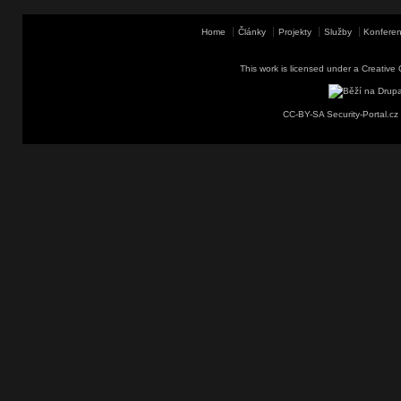
Home
Články
Projekty
Služby
Konferen
This work is licensed under a
Creative 
CC-BY-SA Security-Portal.cz 