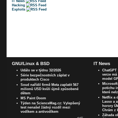
IT News
Hacking
Exploits
GNU/Linux & BSD
IT News
Událo se v týdnu 32/2026
ChatGPT t
verze má 
Série bezpečnostních záplat v
model GP
produktech Cisco
Microsoft
Soud nařídil firmě Meta zaplatit 567
potichu i
milionů USD kvůli újmě způsobené
které nel
dětem
Netflix a
MS Paint Doom
Lasso a a
Týden na ScienceMag.cz: Vylepšený
horory Úk
test nenašel žádný rozdíl mezi
Chrám z k
vodíkem a antivodíkem
Záhada ob
další