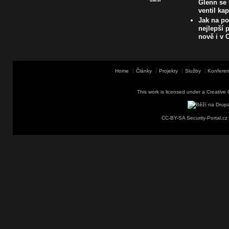
Glenn se 
ventil ka
Jak na poč
nejlepší 
nově i v
Home
Články
Projekty
Služby
Konferen
This work is licensed under a
Creative 
CC-BY-SA Security-Portal.cz 