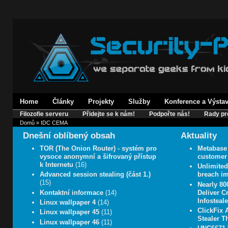
Home
Články
Projekty
Služby
Konference a Výsta
Filozofie serveru
Přidejte se k nám!
Podpořte nás!
Rady pr
Domů
» IDC CEMA
Dnešní oblíbený obsah
Aktuality
TOR (The Onion Router) - systém pro
Metabase 
vysoce anonymní a šifrovaný přístup
customer 
k Internetu
(16)
Unlimite
Advanced session stealing (část 1.)
breach im
(15)
Nearly 8
Kontaktní informace
(14)
Deliver C
Infosteale
Linux wallpaper 4
(14)
ClickFix 
Linux wallpaper 45
(11)
Stealer T
Linux wallpaper 46
(11)