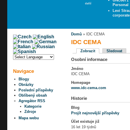
UNC6671 V
další
Personal 
Levi Stra
corporate
Domů
» IDC CEMA
IDC CEMA
Zobrazit
Sledovat
Osobní informace
Jméno
Navigace
IDC CEMA
Blogy
Homepage
Obrázky
www.idc-cema.com
Poslední příspěvky
Oblíbený obsah
Historie
Agregátor RSS
Kategorie
Blog
Zdroje
Projít nejnovější příspěvky
Mapa webu
Účet existuje již
16 let 19 týdnů