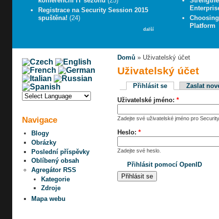
konferenční IT sezónu
(25)
Strengthe
Enterpris
Registrace na Security Session 2015
spuštěna!
(24)
Choosing 
Platform
další
Domů
» Uživatelský účet
Uživatelský účet
Přihlásit se
Zaslat nov
Uživatelské jméno:
*
Navigace
Zadejte své uživatelské jméno pro Security
Heslo:
*
Blogy
Obrázky
Zadejte své heslo.
Poslední příspěvky
Oblíbený obsah
Přihlásit pomocí OpenID
Agregátor RSS
Kategorie
Zdroje
Mapa webu