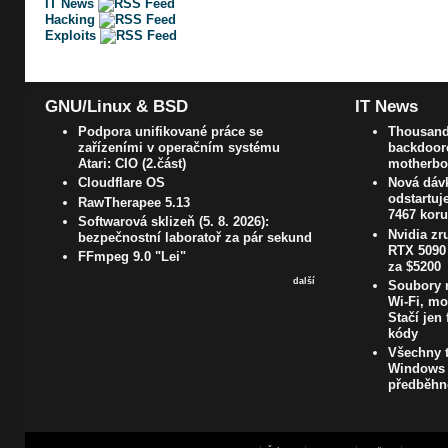
IT News
Hacking
Exploits
GNU/Linux & BSD
IT News
Podpora unifikované práce se
Thousands
zařízeními v operačním systému
backdoore
Atari: CIO (2.část)
motherboa
Cloudflare OS
Nová dávk
odstartuj
RawTherapee 5.13
7467 kor
Softwarová sklizeň (5. 8. 2026):
Nvidia zr
bezpečnostní laboratoř za pár sekund
RTX 5090 
FFmpeg 9.0 "Lei"
za $5200
další
Soubory m
Wi-Fi, mo
Stačí jen 
kódy
Všechny t
Windows 1
předběhn