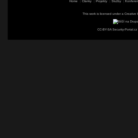
Home
Články
Projekty
Služby
Konferen
This work is licensed under a
Creative 
CC-BY-SA Security-Portal.cz 