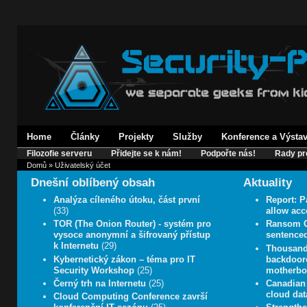
Home
Články
Projekty
Služby
Konference a Výsta
Filozofie serveru
Přidejte se k nám!
Podpořte nás!
Rady pr
Domů
» Uživatelský účet
Dnešní oblíbený obsah
Aktuality
Analýza cíleného útoku, část první
Report: P
(33)
allow acc
TOR (The Onion Router) - systém pro
Ransom C
vysoce anonymní a šifrovaný přístup
sentenced
k Internetu
(29)
Thousands
Kybernetický zákon – téma pro IT
backdoore
Security Workshop
(25)
motherboa
Černý trh na Internetu
(25)
Canadian 
cloud data
Cloud Computing Conference završí