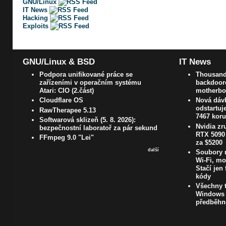
GNU/Linux
IT News
Hacking
Exploits
GNU/Linux & BSD
IT News
Podpora unifikované práce se
Thousands
zařízeními v operačním systému
backdoore
Atari: CIO (2.část)
motherboa
Cloudflare OS
Nová dávk
odstartuj
RawTherapee 5.13
7467 kor
Softwarová sklizeň (5. 8. 2026):
Nvidia zr
bezpečnostní laboratoř za pár sekund
RTX 5090 
FFmpeg 9.0 "Lei"
za $5200
další
Soubory m
Wi-Fi, mo
Stačí jen 
kódy
Všechny t
Windows 1
předběhn