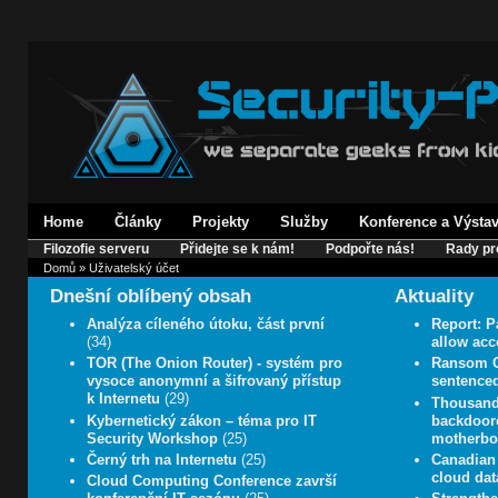
Home
Články
Projekty
Služby
Konference a Výsta
Filozofie serveru
Přidejte se k nám!
Podpořte nás!
Rady pr
Domů
» Uživatelský účet
Dnešní oblíbený obsah
Aktuality
Analýza cíleného útoku, část první
Report: P
(34)
allow acc
TOR (The Onion Router) - systém pro
Ransom C
vysoce anonymní a šifrovaný přístup
sentenced
k Internetu
(29)
Thousands
Kybernetický zákon – téma pro IT
backdoore
Security Workshop
(25)
motherboa
Černý trh na Internetu
(25)
Canadian 
cloud data
Cloud Computing Conference završí