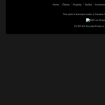
Home
Články
Projekty
Služby
Konferen
This work is licensed under a
Creative 
CC-BY-SA Security-Portal.cz 