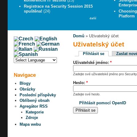
konferenční IT sezónu
(25)
Strengthe
Enterpris
Registrace na Security Session 2015
spuštěna!
(24)
Choosing 
Platform
další
Domů
» Uživatelský účet
Uživatelský účet
Přihlásit se
Zaslat nov
Uživatelské jméno:
*
Navigace
Zadejte své uživatelské jméno pro Security
Heslo:
*
Blogy
Obrázky
Zadejte své heslo.
Poslední příspěvky
Oblíbený obsah
Přihlásit pomocí OpenID
Agregátor RSS
Kategorie
Zdroje
Mapa webu